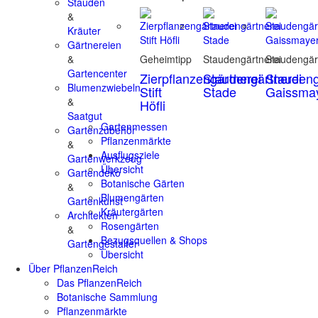
Stauden
&
Kräuter
Gärtnereien
&
Geheimtipp
Staudengärtnerei
Staudengär
Gartencenter
Zierpflanzengärtnerei
Staudengärtnerei
Staudeng
Blumenzwiebeln
Stift
Stade
Gaissma
&
Höfli
Saatgut
Gartenmessen
Gartenzubehör
Pflanzenmärkte
&
Ausflugsziele
Gartenwerkzeug
Übersicht
Gartendeko
Botanische Gärten
&
Blumengärten
Gartenkunst
Kräutergärten
Architekten
Rosengärten
&
Bezugsquellen & Shops
Gartengestalter
Übersicht
Über PflanzenReich
Das PflanzenReich
Botanische Sammlung
Pflanzenmärkte