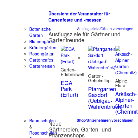
Übersicht der Veranstalter für
Gartenfeste und -messen
Botanische
Ausflugsziele/Gärten vorschlagen
Ausflugsziele für Gärtner und
Gärten
Gartenfreunde
Blumengärten
Kräutergärten
Rosengärten
Gartencafes
Gartenreisen
Garten-
Erlebniswelt
Garten-
Geheimtipp
Alpine
EGA
Flora
Park
Pfarrgarten
Arktisch-
(Erfurt)
Saxdorf
Alpiner-
(Uebigau-
Garten
Wahrenbrück)
(Chemnit
Baumschulen
Shop/Unternehmen vorschlagen
Neue
&
Gärtnereien, Garten- und
Rosenschulen
Pflanzenshops