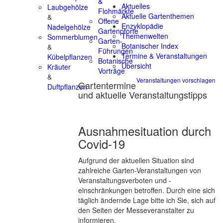
&
Aktuelles
Laubgehölze
Flohmärkte
Aktuelle Gartenthemen
&
Offene
Enzyklopädie
Nadelgehölze
Gartenpforte
Themenwelten
Sommerblumen
Garten-
Botanischer Index
&
Führungen
Termine & Veranstaltungen
Kübelpflanzen
Botanische
Übersicht
Kräuter
Vorträge
&
Veranstaltungen vorschlagen
Gartentermine
Duftpflanzen
und aktuelle Veranstaltungstipps
Ausnahmesituation durch
Covid-19
Aufgrund der aktuellen Situation sind
zahlreiche Garten-Veranstaltungen von
Veranstaltungsverboten und -
einschränkungen betroffen. Durch eine sich
täglich ändernde Lage bitte ich Sie, sich auf
den Seiten der Messeveranstalter zu
informieren.