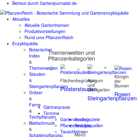
Betreut durch Gartenjournalist.de
Aktuelles
Aktuelle Gartenthemen
Produktvorstellungen
Rund ums PflanzenReich
Enzyklopädie
Botanischer
Themenwelten und
Index
Pflanzenkategorien
&
Themenwelten
Stauden
Königin
&
Flächenbegrünung
Alpinum
der
und
Blumen
Steingartenpflanzen
Polsterstauden
Steingarten
Gräser
Rosen
Steingartenpflanzen
&
Farne
Gärtnerpraxis
&
Termine
Teichpflanzen
Gartenmessen
Ausflugsziele
Blattschmuck
Pflanzenmärkte
Bezugsquellen
&
Tauschbörsen
Menü
Schattenpflanzen