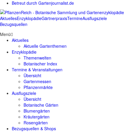
Betreut durch Gartenjournalist.de
Aktuelles
Enzyklopädie
Gärtnerpraxis
Termine
Ausflugsziele
Bezugsquellen
Menü
Aktuelles
Aktuelle Gartenthemen
Enzyklopädie
Themenwelten
Botanischer Index
Termine & Veranstaltungen
Übersicht
Gartenmessen
Pflanzenmärkte
Ausflugsziele
Übersicht
Botanische Gärten
Blumengärten
Kräutergärten
Rosengärten
Bezugsquellen & Shops