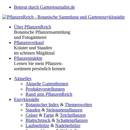
Betreut durch Gartenjournalist.de
Über PflanzenReich
Botanische Pflanzensammlung
und Fotogärtnerei
Pflanzenverkauf
Kräuter und Stauden
im schönen Müglitztal
Pflanzenmärkte
Lernen Sie mein Pflanzen-
sortiment persönlich kennen
Aktuelles
Aktuelle Gartenthemen
Produktvorstellungen
Rund ums PflanzenReich
Enzyklopädie
Botanischer Index
&
Themenwelten
Stauden
&
Steingartenpflanzen
Gräser
&
Farne
&
Teichpflanzen
Blattschmuck
&
Schattenpflanzen
Laubgehölze
&
Nadelgehölze