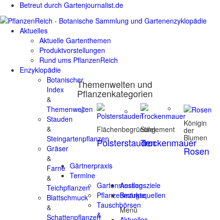
Betreut durch Gartenjournalist.de
Aktuelles
Aktuelle Gartenthemen
Produktvorstellungen
Rund ums PflanzenReich
Enzyklopädie
Botanischer
Themenwelten und
Index
Pflanzenkategorien
&
Themenwelten
Stauden
Königin
&
Flächenbegrünung
Stilelement
der
Blumen
Steingartenpflanzen
Polsterstauden
Trockenmauer
Gräser
Rosen
&
Gärtnerpraxis
Farne
Termine
&
Gartenmessen
Ausflugsziele
Teichpflanzen
Pflanzenmärkte
Bezugsquellen
Blattschmuck
Tauschbörsen
&
Menü
&
Schattenpflanzen
Aktuelles