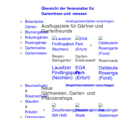
Übersicht der Veranstalter für
Gartenfeste und -messen
Botanische
Ausflugsziele/Gärten vorschlagen
Ausflugsziele für Gärtner und
Gärten
Gartenfreunde
Blumengärten
Kräutergärten
Rosengärten
Gartencafes
Gartenreisen
Riesen-
Garten-
Steingarten
Erlebniswelt
Rosenzaub
Lausitzer
EGA
Ostdeuts
Findlingspark
Park
Rosenga
(Nochten)
(Erfurt)
(Forst)
Baumschulen
Shop/Unternehmen vorschlagen
Neue
&
Gärtnereien, Garten- und
Rosenschulen
Pflanzenshops
Stauden
&
Kräuter
Gärtnereien