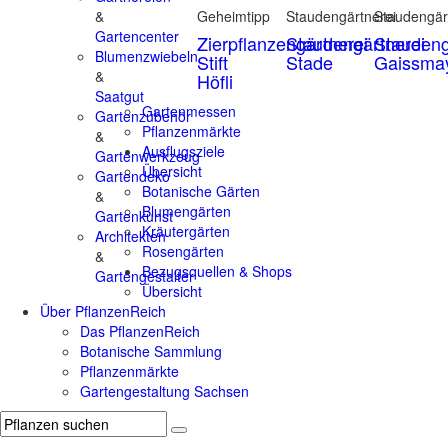
&
Geheimtipp
Staudengärtnerei
Staudengär
Gartencenter
Zierpflanzengärtnerei
Staudengärtnerei
Staudeng
Blumenzwiebeln
Stift
Stade
Gaissma
&
Höfli
Saatgut
Gartenmessen
Gartenzubehör
Pflanzenmärkte
&
Ausflugsziele
Gartenwerkzeug
Übersicht
Gartendeko
Botanische Gärten
&
Blumengärten
Gartenkunst
Kräutergärten
Architekten
Rosengärten
&
Bezugsquellen & Shops
Gartengestalter
Übersicht
Über PflanzenReich
Das PflanzenReich
Botanische Sammlung
Pflanzenmärkte
Gartengestaltung Sachsen