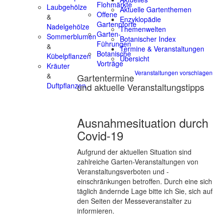
Flohmärkte
Laubgehölze
Aktuelle Gartenthemen
Offene
&
Enzyklopädie
Gartenpforte
Nadelgehölze
Themenwelten
Garten-
Sommerblumen
Botanischer Index
Führungen
&
Termine & Veranstaltungen
Botanische
Kübelpflanzen
Übersicht
Vorträge
Kräuter
Veranstaltungen vorschlagen
&
Gartentermine
und aktuelle Veranstaltungstipps
Duftpflanzen
Ausnahmesituation durch
Covid-19
Aufgrund der aktuellen Situation sind
zahlreiche Garten-Veranstaltungen von
Veranstaltungsverboten und -
einschränkungen betroffen. Durch eine sich
täglich ändernde Lage bitte ich Sie, sich auf
den Seiten der Messeveranstalter zu
informieren.