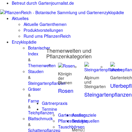
Betreut durch Gartenjournalist.de
Aktuelles
Aktuelle Gartenthemen
Produktvorstellungen
Rund ums PflanzenReich
Enzyklopädie
Botanischer
Themenwelten und
Index
Pflanzenkategorien
&
Themenwelten
Stauden
Königin
&
Alpinum
Gartenteic
der
und
Blumen
Steingartenpflanzen
Uferbepf
Steingarten
Gräser
Rosen
Steingartenpflanzen
&
Farne
Gärtnerpraxis
&
Termine
Teichpflanzen
Gartenmessen
Ausflugsziele
Blattschmuck
Pflanzenmärkte
Bezugsquellen
&
Tauschbörsen
Menü
Schattenpflanzen