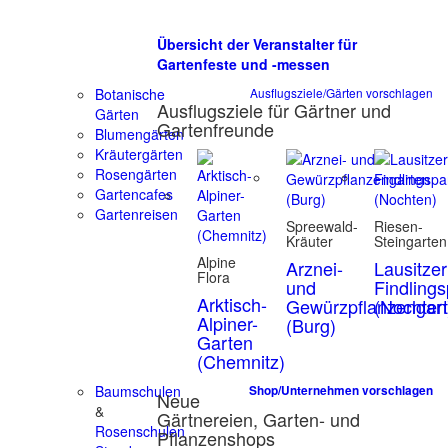
Übersicht der Veranstalter für
Gartenfeste und -messen
Botanische
Ausflugsziele/Gärten vorschlagen
Ausflugsziele für Gärtner und
Gärten
Gartenfreunde
Blumengärten
Kräutergärten
Rosengärten
Gartencafes
Gartenreisen
Spreewald-
Riesen-
Kräuter
Steingarten
Alpine
Arznei-
Lausitzer
Flora
und
Findling
Arktisch-
Gewürzpflanzengar
(Nochten
Alpiner-
(Burg)
Garten
(Chemnitz)
Baumschulen
Shop/Unternehmen vorschlagen
Neue
&
Gärtnereien, Garten- und
Rosenschulen
Pflanzenshops