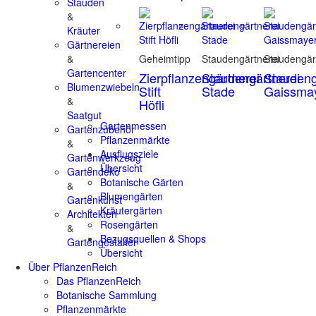
Stauden
&
Kräuter
Gärtnereien
&
Geheimtipp
Staudengärtnerei
Staudengär
Gartencenter
Zierpflanzengärtnerei
Staudengärtnerei
Staudeng
Blumenzwiebeln
Stift
Stade
Gaissma
&
Höfli
Saatgut
Gartenmessen
Gartenzubehör
Pflanzenmärkte
&
Ausflugsziele
Gartenwerkzeug
Übersicht
Gartendeko
Botanische Gärten
&
Blumengärten
Gartenkunst
Kräutergärten
Architekten
Rosengärten
&
Bezugsquellen & Shops
Gartengestalter
Übersicht
Über PflanzenReich
Das PflanzenReich
Botanische Sammlung
Pflanzenmärkte