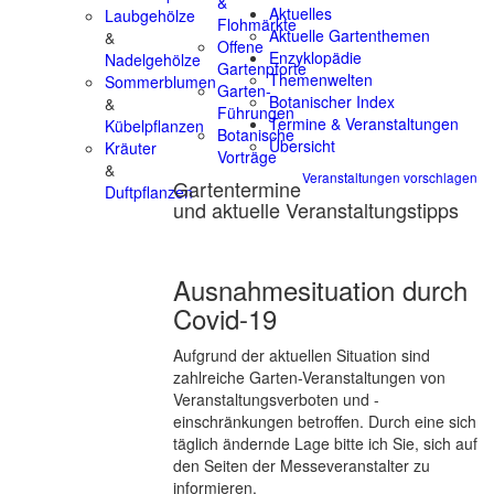
&
Aktuelles
Laubgehölze
Flohmärkte
Aktuelle Gartenthemen
&
Offene
Enzyklopädie
Nadelgehölze
Gartenpforte
Themenwelten
Sommerblumen
Garten-
Botanischer Index
&
Führungen
Termine & Veranstaltungen
Kübelpflanzen
Botanische
Übersicht
Kräuter
Vorträge
&
Veranstaltungen vorschlagen
Gartentermine
Duftpflanzen
und aktuelle Veranstaltungstipps
Ausnahmesituation durch
Covid-19
Aufgrund der aktuellen Situation sind
zahlreiche Garten-Veranstaltungen von
Veranstaltungsverboten und -
einschränkungen betroffen. Durch eine sich
täglich ändernde Lage bitte ich Sie, sich auf
den Seiten der Messeveranstalter zu
informieren.