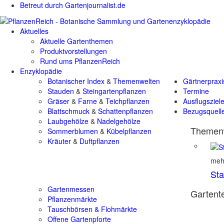
Betreut durch Gartenjournalist.de
Aktuelles
Aktuelle Gartenthemen
Produktvorstellungen
Rund ums PflanzenReich
Enzyklopädie
Botanischer Index
&
Themenwelten
Gärtnerpraxi
Stauden
&
Steingartenpflanzen
Termine
Gräser
&
Farne
&
Teichpflanzen
Ausflugsziel
Blattschmuck
&
Schattenpflanzen
Bezugsquell
Laubgehölze
&
Nadelgehölze
Themenw
Sommerblumen
&
Kübelpflanzen
Kräuter
&
Duftpflanzen
mehr
St
Gartenmessen
Gartente
Pflanzenmärkte
Tauschbörsen & Flohmärkte
Offene Gartenpforte