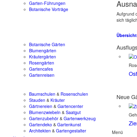
Ausna
Garten-Führungen
Botanische Vorträge
Aufgrund d
sich tägli
Übersicht
Botanische Gärten
Ausflugs
Blumengärten
Kräutergärten
Rosengärten
Ros
Gartencafes
Ost
Gartenreisen
Baumschulen
&
Rosenschulen
Neue Gä
Stauden
&
Kräuter
Gärtnereien
&
Gartencenter
Blumenzwiebeln
&
Saatgut
Geh
Gartenzubehör
&
Gartenwerkzeug
Zie
Gartendeko
&
Gartenkunst
Architekten
&
Gartengestalter
Menü