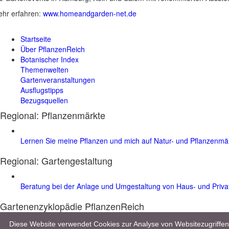
hr erfahren:
www.homeandgarden-net.de
Startseite
Über PflanzenReich
Botanischer Index
Themenwelten
Gartenveranstaltungen
Ausflugstipps
Bezugsquellen
Regional: Pflanzenmärkte
Lernen Sie meine Pflanzen und mich auf Natur- und Pflanzenm
Regional:
Gartengestaltung
Beratung bei der Anlage und Umgestaltung von Haus- und Priv
Gartenenzyklopädie PflanzenReich
Entdecken Sie im Gartenlexikon mehr als 8.000 Pflanzen, 10.000 Bilder 
Diese Website verwendet Cookies zur Analyse von Websitezugriff