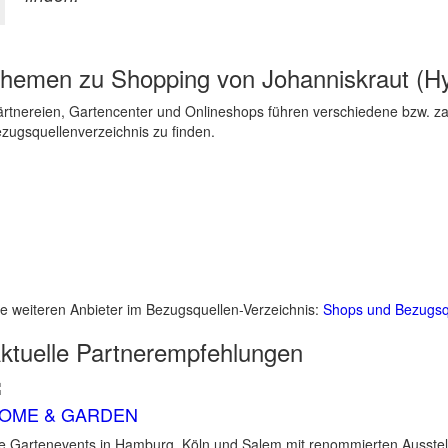
hemen zu
Shopping von Johanniskraut (H
rtnereien, Gartencenter und Onlineshops führen verschiedene bzw. zah
zugsquellenverzeichnis zu finden.
le weiteren Anbieter im Bezugsquellen-Verzeichnis:
Shops und Bezugsq
ktuelle
Partnerempfehlungen
OME & GARDEN
e Gartenevents in Hamburg, Köln und Salem mit renommierten Ausstel