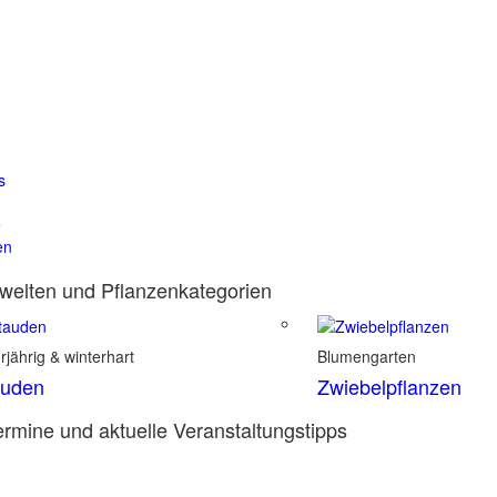
s
e
en
elten und Pflanzenkategorien
jährig & winterhart
Blumengarten
auden
Zwiebelpflanzen
rmine und aktuelle Veranstaltungstipps