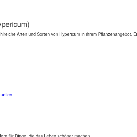
ypericum)
lreiche Arten und Sorten von Hypericum in ihrem Pflanzenangebot. Ein
uellen
lern für Dinge, die das Leben schöner machen.