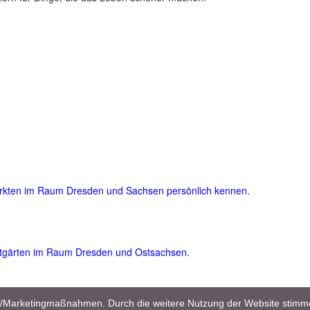
ärkten im Raum Dresden und Sachsen persönlich kennen.
atgärten im Raum Dresden und Ostsachsen.
und viele nützliche und wertvolle Garten- und Pflegetipps für Einsteig
en/Marketingmaßnahmen. Durch die weitere Nutzung der Website stimm