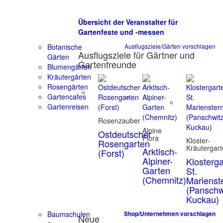
Übersicht der Veranstalter für
Gartenfeste und -messen
Botanische
Ausflugsziele/Gärten vorschlagen
Ausflugsziele für Gärtner und
Gärten
Gartenfreunde
Blumengärten
Kräutergärten
Rosengärten
Gartencafes
Gartenreisen
Rosenzauber
Alpine
Ostdeutscher
Flora
Kloster-
Rosengarten
Kräutergar
Arktisch-
(Forst)
Alpiner-
Klosterg
Garten
St.
(Chemnitz)
Marienst
(Panschw
Kuckau)
Baumschulen
Shop/Unternehmen vorschlagen
Neue