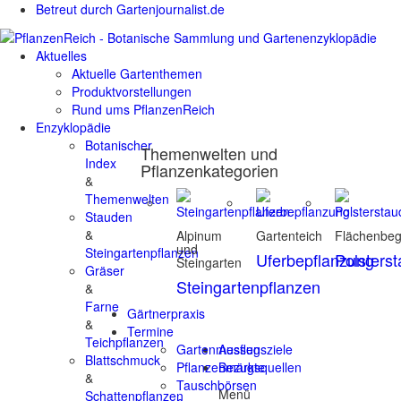
Betreut durch Gartenjournalist.de
Aktuelles
Aktuelle Gartenthemen
Produktvorstellungen
Rund ums PflanzenReich
Enzyklopädie
Botanischer
Themenwelten und
Index
Pflanzenkategorien
&
Themenwelten
Stauden
&
Alpinum
Gartenteich
Flächenbe
und
Steingartenpflanzen
Uferbepflanzung
Polsters
Steingarten
Gräser
Steingartenpflanzen
&
Farne
Gärtnerpraxis
&
Termine
Teichpflanzen
Gartenmessen
Ausflugsziele
Blattschmuck
Pflanzenmärkte
Bezugsquellen
&
Tauschbörsen
Menü
Schattenpflanzen