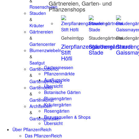
&
Gärtnereien, Garten- und
Rosenschulen
Pflanzenshops
Stauden
&
Kräuter
Gärtnereien
&
Geheimtipp
Staudengärtnerei
Staudengär
Gartencenter
Zierpflanzengärtnerei
Staudengärtnerei
Staudeng
Blumenzwiebeln
Stift
Stade
Gaissma
&
Höfli
Saatgut
Gartenmessen
Gartenzubehör
Pflanzenmärkte
&
Ausflugsziele
Gartenwerkzeug
Übersicht
Gartendeko
Botanische Gärten
&
Blumengärten
Gartenkunst
Kräutergärten
Architekten
Rosengärten
&
Bezugsquellen & Shops
Gartengestalter
Übersicht
Über PflanzenReich
Das PflanzenReich