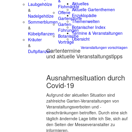
&
Aktuelles
Laubgehölze
Flohmärkte
Aktuelle Gartenthemen
&
Offene
Enzyklopädie
Nadelgehölze
Gartenpforte
Themenwelten
Sommerblumen
Garten-
Botanischer Index
&
Führungen
Termine & Veranstaltungen
Kübelpflanzen
Botanische
Übersicht
Kräuter
Vorträge
&
Veranstaltungen vorschlagen
Gartentermine
Duftpflanzen
und aktuelle Veranstaltungstipps
Ausnahmesituation durch
Covid-19
Aufgrund der aktuellen Situation sind
zahlreiche Garten-Veranstaltungen von
Veranstaltungsverboten und -
einschränkungen betroffen. Durch eine sich
täglich ändernde Lage bitte ich Sie, sich auf
den Seiten der Messeveranstalter zu
informieren.