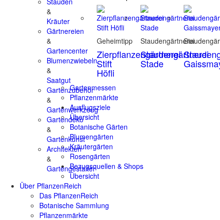
Stauden
&
Kräuter
Gärtnereien
&
Geheimtipp
Staudengärtnerei
Staudengär
Gartencenter
Zierpflanzengärtnerei
Staudengärtnerei
Staudeng
Blumenzwiebeln
Stift
Stade
Gaissma
&
Höfli
Saatgut
Gartenmessen
Gartenzubehör
Pflanzenmärkte
&
Ausflugsziele
Gartenwerkzeug
Übersicht
Gartendeko
Botanische Gärten
&
Blumengärten
Gartenkunst
Kräutergärten
Architekten
Rosengärten
&
Bezugsquellen & Shops
Gartengestalter
Übersicht
Über PflanzenReich
Das PflanzenReich
Botanische Sammlung
Pflanzenmärkte