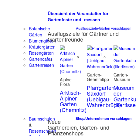
Übersicht der Veranstalter für
Gartenfeste und -messen
Botanische
Ausflugsziele/Gärten vorschlagen
Ausflugsziele für Gärtner und
Gärten
Gartenfreunde
Blumengärten
Kräutergärten
Rosengärten
Gartencafes
Gartenreisen
Garten-
Garten-
Geheimtipp
Museum
Alpine
Flora
Pfarrgarten
Museum
Arktisch-
Saxdorf
der
Alpiner-
(Uebigau-
Gartenku
Garten
Wahrenbrück)
(Illertiss
(Chemnitz)
Baumschulen
Shop/Unternehmen vorschlagen
Neue
&
Gärtnereien, Garten- und
Rosenschulen
Pflanzenshops