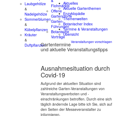
&
Aktuelles
Laubgehölze
Flohmärkte
Aktuelle Gartenthemen
&
Offene
Enzyklopädie
Nadelgehölze
Gartenpforte
Themenwelten
Sommerblumen
Garten-
Botanischer Index
&
Führungen
Termine & Veranstaltungen
Kübelpflanzen
Botanische
Übersicht
Kräuter
Vorträge
&
Veranstaltungen vorschlagen
Gartentermine
Duftpflanzen
und aktuelle Veranstaltungstipps
Ausnahmesituation durch
Covid-19
Aufgrund der aktuellen Situation sind
zahlreiche Garten-Veranstaltungen von
Veranstaltungsverboten und -
einschränkungen betroffen. Durch eine sich
täglich ändernde Lage bitte ich Sie, sich auf
den Seiten der Messeveranstalter zu
informieren.