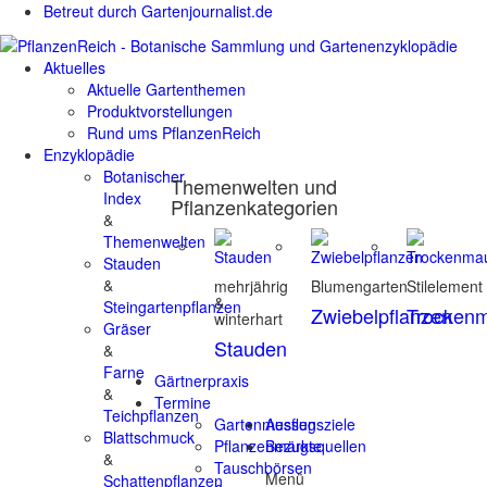
Betreut durch Gartenjournalist.de
Aktuelles
Aktuelle Gartenthemen
Produktvorstellungen
Rund ums PflanzenReich
Enzyklopädie
Botanischer
Themenwelten und
Index
Pflanzenkategorien
&
Themenwelten
Stauden
&
mehrjährig
Blumengarten
Stilelement
&
Steingartenpflanzen
Zwiebelpflanzen
Trocken
winterhart
Gräser
Stauden
&
Farne
Gärtnerpraxis
&
Termine
Teichpflanzen
Gartenmessen
Ausflugsziele
Blattschmuck
Pflanzenmärkte
Bezugsquellen
&
Tauschbörsen
Menü
Schattenpflanzen