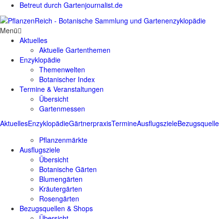
Betreut durch Gartenjournalist.de
Menü
Aktuelles
Aktuelle Gartenthemen
Enzyklopädie
Themenwelten
Botanischer Index
Termine & Veranstaltungen
Übersicht
Gartenmessen
Aktuelles
Enzyklopädie
Gärtnerpraxis
Termine
Ausflugsziele
Bezugsquell
Pflanzenmärkte
Ausflugsziele
Übersicht
Botanische Gärten
Blumengärten
Kräutergärten
Rosengärten
Bezugsquellen & Shops
Übersicht