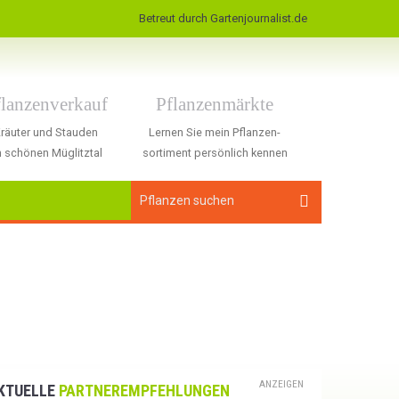
Betreut durch Gartenjournalist.de
flanzenverkauf
Pflanzenmärkte
räuter und Stauden
Lernen Sie mein Pflanzen-
 schönen Müglitztal
sortiment persönlich kennen
ANZEIGEN
KTUELLE
PARTNEREMPFEHLUNGEN