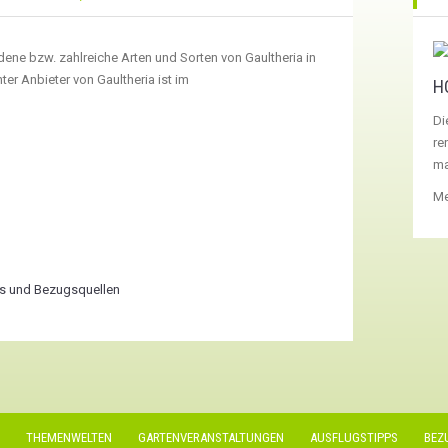
ene bzw. zahlreiche Arten und Sorten von Gaultheria in
er Anbieter von Gaultheria ist im
H
Di
re
ma
Me
s und Bezugsquellen
THEMENWELTEN
GARTENVERANSTALTUNGEN
AUSFLUGSTIPPS
BEZ