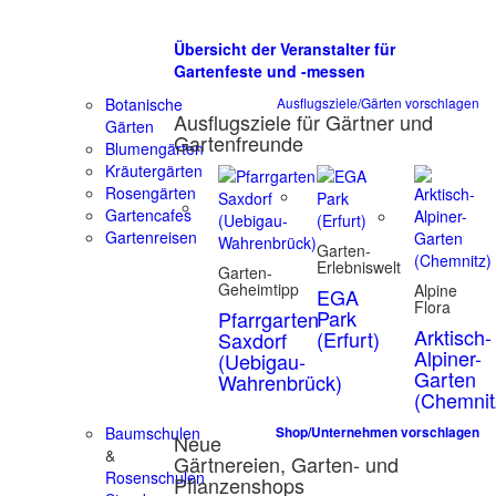
Übersicht der Veranstalter für
Gartenfeste und -messen
Botanische
Ausflugsziele/Gärten vorschlagen
Ausflugsziele für Gärtner und
Gärten
Gartenfreunde
Blumengärten
Kräutergärten
Rosengärten
Gartencafes
Gartenreisen
Garten-
Erlebniswelt
Garten-
Geheimtipp
Alpine
EGA
Flora
Park
Pfarrgarten
Arktisch-
(Erfurt)
Saxdorf
Alpiner-
(Uebigau-
Garten
Wahrenbrück)
(Chemnit
Baumschulen
Shop/Unternehmen vorschlagen
Neue
&
Gärtnereien, Garten- und
Rosenschulen
Pflanzenshops