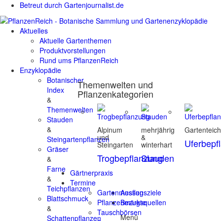
Betreut durch Gartenjournalist.de
Aktuelles
Aktuelle Gartenthemen
Produktvorstellungen
Rund ums PflanzenReich
Enzyklopädie
Botanischer
Themenwelten und
Index
Pflanzenkategorien
&
Themenwelten
Stauden
&
Alpinum
mehrjährig
Gartenteic
und
&
Steingartenpflanzen
Uferbepf
Steingarten
winterhart
Gräser
Trogbepflanzung
Stauden
&
Farne
Gärtnerpraxis
&
Termine
Teichpflanzen
Gartenmessen
Ausflugsziele
Blattschmuck
Pflanzenmärkte
Bezugsquellen
&
Tauschbörsen
Menü
Schattenpflanzen