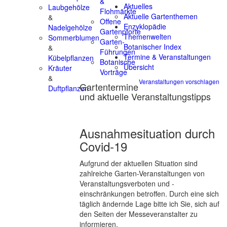
&
Aktuelles
Laubgehölze
Flohmärkte
Aktuelle Gartenthemen
&
Offene
Enzyklopädie
Nadelgehölze
Gartenpforte
Themenwelten
Sommerblumen
Garten-
Botanischer Index
&
Führungen
Termine & Veranstaltungen
Kübelpflanzen
Botanische
Übersicht
Kräuter
Vorträge
&
Veranstaltungen vorschlagen
Gartentermine
Duftpflanzen
und aktuelle Veranstaltungstipps
Ausnahmesituation durch
Covid-19
Aufgrund der aktuellen Situation sind
zahlreiche Garten-Veranstaltungen von
Veranstaltungsverboten und -
einschränkungen betroffen. Durch eine sich
täglich ändernde Lage bitte ich Sie, sich auf
den Seiten der Messeveranstalter zu
informieren.