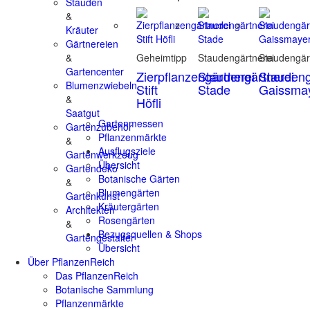
Stauden
&
Kräuter
Gärtnereien
&
Geheimtipp
Staudengärtnerei
Staudengär
Gartencenter
Zierpflanzengärtnerei
Staudengärtnerei
Staudeng
Blumenzwiebeln
Stift
Stade
Gaissma
&
Höfli
Saatgut
Gartenmessen
Gartenzubehör
Pflanzenmärkte
&
Ausflugsziele
Gartenwerkzeug
Übersicht
Gartendeko
Botanische Gärten
&
Blumengärten
Gartenkunst
Kräutergärten
Architekten
Rosengärten
&
Bezugsquellen & Shops
Gartengestalter
Übersicht
Über PflanzenReich
Das PflanzenReich
Botanische Sammlung
Pflanzenmärkte