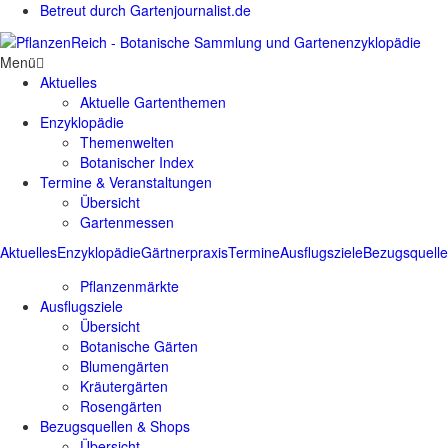
Betreut durch Gartenjournalist.de
Menü
Aktuelles
Aktuelle Gartenthemen
Enzyklopädie
Themenwelten
Botanischer Index
Termine & Veranstaltungen
Übersicht
Gartenmessen
Aktuelles
Enzyklopädie
Gärtnerpraxis
Termine
Ausflugsziele
Bezugsquell
Pflanzenmärkte
Ausflugsziele
Übersicht
Botanische Gärten
Blumengärten
Kräutergärten
Rosengärten
Bezugsquellen & Shops
Übersicht