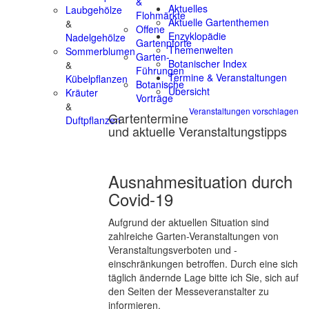
&
Aktuelles
Laubgehölze
Flohmärkte
Aktuelle Gartenthemen
&
Offene
Enzyklopädie
Nadelgehölze
Gartenpforte
Themenwelten
Sommerblumen
Garten-
Botanischer Index
&
Führungen
Termine & Veranstaltungen
Kübelpflanzen
Botanische
Übersicht
Kräuter
Vorträge
&
Veranstaltungen vorschlagen
Gartentermine
Duftpflanzen
und aktuelle Veranstaltungstipps
Ausnahmesituation durch
Covid-19
Aufgrund der aktuellen Situation sind
zahlreiche Garten-Veranstaltungen von
Veranstaltungsverboten und -
einschränkungen betroffen. Durch eine sich
täglich ändernde Lage bitte ich Sie, sich auf
den Seiten der Messeveranstalter zu
informieren.