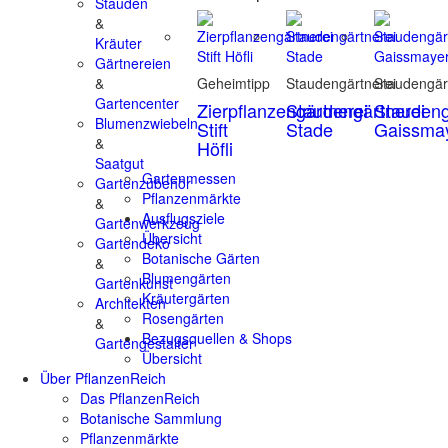
Stauden
&
Kräuter
Gärtnereien
&
Geheimtipp
Staudengärtnerei
Staudengär
Gartencenter
Zierpflanzengärtnerei
Staudengärtnerei
Staudeng
Blumenzwiebeln
Stift
Stade
Gaissma
&
Höfli
Saatgut
Gartenmessen
Gartenzubehör
Pflanzenmärkte
&
Ausflugsziele
Gartenwerkzeug
Übersicht
Gartendeko
Botanische Gärten
&
Blumengärten
Gartenkunst
Kräutergärten
Architekten
Rosengärten
&
Bezugsquellen & Shops
Gartengestalter
Übersicht
Über PflanzenReich
Das PflanzenReich
Botanische Sammlung
Pflanzenmärkte