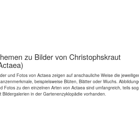
hemen zu
Bilder von Christophskraut
Actaea)
lder und Fotos von Actaea zeigen auf anschauliche Weise die jeweilige
lanzenmerkmale, beispielsweise Blüten, Blätter oder Wuchs. Abbildun
d Fotos zu den einzelnen Arten von Actaea sind umfangreich, teils sog
t Bildergalerien in der Gartenenzyklopädie vorhanden.