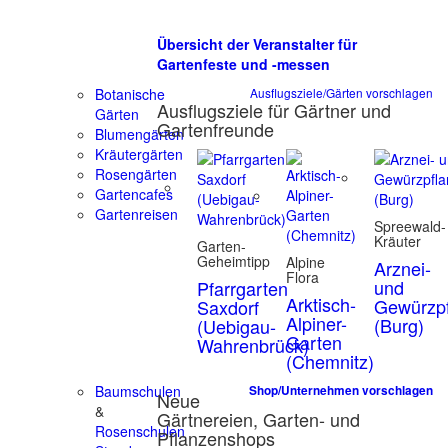
Übersicht der Veranstalter für
Gartenfeste und -messen
Botanische
Ausflugsziele/Gärten vorschlagen
Ausflugsziele für Gärtner und
Gärten
Gartenfreunde
Blumengärten
Kräutergärten
Rosengärten
Gartencafes
Gartenreisen
Spreewald-
Kräuter
Garten-
Geheimtipp
Alpine
Arznei-
Flora
und
Pfarrgarten
Arktisch-
Gewürzpf
Saxdorf
Alpiner-
(Burg)
(Uebigau-
Garten
Wahrenbrück)
(Chemnitz)
Baumschulen
Shop/Unternehmen vorschlagen
Neue
&
Gärtnereien, Garten- und
Rosenschulen
Pflanzenshops