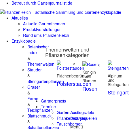
Betreut durch Gartenjournalist.de
Aktuelles
Aktuelle Gartenthemen
Produktvorstellungen
Rund ums PflanzenReich
Enzyklopädie
Botanischer
Themenwelten und
Index
Pflanzenkategorien
&
Themenwelten
Stauden
Königin
&
Flächenbegrünung
Alpinum
der
und
Blumen
Steingartenpflanzen
Polsterstauden
Steingarten
Gräser
Rosen
Steingar
&
Farne
Gärtnerpraxis
&
Termine
Teichpflanzen
Gartenmessen
Ausflugsziele
Blattschmuck
Pflanzenmärkte
Bezugsquellen
&
Tauschbörsen
Menü
Schattenpflanzen