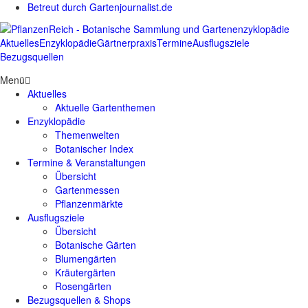
Betreut durch Gartenjournalist.de
Aktuelles
Enzyklopädie
Gärtnerpraxis
Termine
Ausflugsziele
Bezugsquellen
Menü
Aktuelles
Aktuelle Gartenthemen
Enzyklopädie
Themenwelten
Botanischer Index
Termine & Veranstaltungen
Übersicht
Gartenmessen
Pflanzenmärkte
Ausflugsziele
Übersicht
Botanische Gärten
Blumengärten
Kräutergärten
Rosengärten
Bezugsquellen & Shops