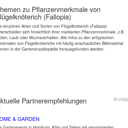
hemen zu
Pflanzenmerkmale von
lügelknöterich (Fallopia)
e einzelnen Arten und Sorten von Flügelknöterich (Fallopia)
terscheiden sich hinsichtlich ihrer markanten Pflanzenmerkmale, z.B.
üten, Laub oder Wuchsverhalten. Alle Infos zu den arttypischen
rkmalen von Flügelknöteriche mit häufig anschaulichen Bildmaterial
nnen in der Gartenenzyklopädie herausgefunden werden.
ktuelle
Partnerempfehlungen
Anzeig
OME & GARDEN
e Gartenevents in Hamburg, Köln und Salem mit renommierten