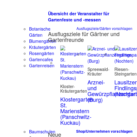
Übersicht der Veranstalter für
Gartenfeste und -messen
Botanische
Ausflugsziele/Gärten vorschlagen
Ausflugsziele für Gärtner und
Gärten
Gartenfreunde
Blumengärten
Kräutergärten
Rosengärten
Gartencafes
Gartenreisen
Spreewald-
Riesen-
Kräuter
Steingarten
Arznei-
Lausitzer
Kloster-
und
Findling
Kräutergarten
Gewürzpflanzengar
(Nochten
Klostergarten
(Burg)
St.
Marienstern
(Panschwitz-
Kuckau)
Baumschulen
Shop/Unternehmen vorschlagen
Neue