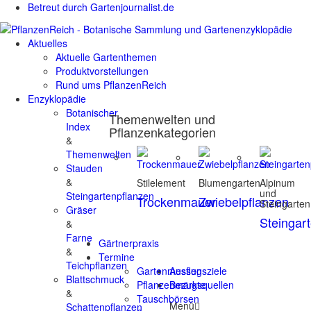
Betreut durch Gartenjournalist.de
Aktuelles
Aktuelle Gartenthemen
Produktvorstellungen
Rund ums PflanzenReich
Enzyklopädie
Botanischer
Themenwelten und
Index
Pflanzenkategorien
&
Themenwelten
Stauden
&
Stilelement
Blumengarten
Alpinum
und
Steingartenpflanzen
Trockenmauer
Zwiebelpflanzen
Steingarten
Gräser
Steingar
&
Farne
Gärtnerpraxis
&
Termine
Teichpflanzen
Gartenmessen
Ausflugsziele
Blattschmuck
Pflanzenmärkte
Bezugsquellen
&
Tauschbörsen
Menü
Schattenpflanzen