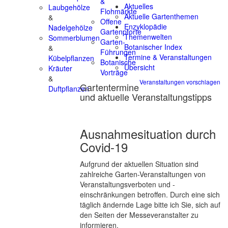
&
Aktuelles
Laubgehölze
Flohmärkte
Aktuelle Gartenthemen
&
Offene
Enzyklopädie
Nadelgehölze
Gartenpforte
Themenwelten
Sommerblumen
Garten-
Botanischer Index
&
Führungen
Termine & Veranstaltungen
Kübelpflanzen
Botanische
Übersicht
Kräuter
Vorträge
&
Veranstaltungen vorschlagen
Gartentermine
Duftpflanzen
und aktuelle Veranstaltungstipps
Ausnahmesituation durch
Covid-19
Aufgrund der aktuellen Situation sind
zahlreiche Garten-Veranstaltungen von
Veranstaltungsverboten und -
einschränkungen betroffen. Durch eine sich
täglich ändernde Lage bitte ich Sie, sich auf
den Seiten der Messeveranstalter zu
informieren.