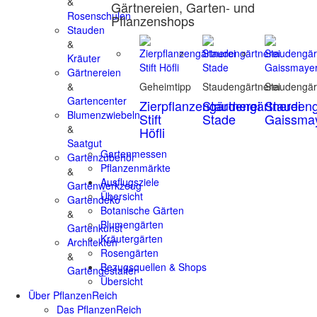
&
Gärtnereien, Garten- und
Rosenschulen
Pflanzenshops
Stauden
&
Kräuter
Gärtnereien
&
Geheimtipp
Staudengärtnerei
Staudengär
Gartencenter
Zierpflanzengärtnerei
Staudengärtnerei
Staudeng
Blumenzwiebeln
Stift
Stade
Gaissma
&
Höfli
Saatgut
Gartenmessen
Gartenzubehör
Pflanzenmärkte
&
Ausflugsziele
Gartenwerkzeug
Übersicht
Gartendeko
Botanische Gärten
&
Blumengärten
Gartenkunst
Kräutergärten
Architekten
Rosengärten
&
Bezugsquellen & Shops
Gartengestalter
Übersicht
Über PflanzenReich
Das PflanzenReich