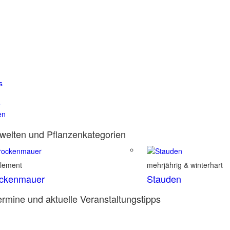
s
e
en
elten und Pflanzenkategorien
element
mehrjährig & winterhart
ockenmauer
Stauden
rmine und aktuelle Veranstaltungstipps