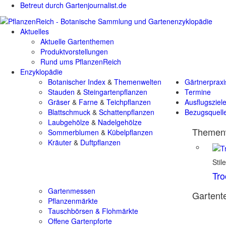
Betreut durch Gartenjournalist.de
Aktuelles
Aktuelle Gartenthemen
Produktvorstellungen
Rund ums PflanzenReich
Enzyklopädie
Botanischer Index
&
Themenwelten
Gärtnerpraxi
Stauden
&
Steingartenpflanzen
Termine
Gräser
&
Farne
&
Teichpflanzen
Ausflugsziel
Blattschmuck
&
Schattenpflanzen
Bezugsquell
Laubgehölze
&
Nadelgehölze
Themenw
Sommerblumen
&
Kübelpflanzen
Kräuter
&
Duftpflanzen
Stil
Tr
Gartenmessen
Gartente
Pflanzenmärkte
Tauschbörsen & Flohmärkte
Offene Gartenpforte