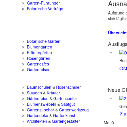
Ausna
Garten-Führungen
Botanische Vorträge
Aufgrund d
sich tägli
Übersicht
Botanische Gärten
Ausflugs
Blumengärten
Kräutergärten
Rosengärten
Ros
Gartencafes
Ost
Gartenreisen
Baumschulen
&
Rosenschulen
Neue Gä
Stauden
&
Kräuter
Gärtnereien
&
Gartencenter
Blumenzwiebeln
&
Saatgut
Geh
Gartenzubehör
&
Gartenwerkzeug
Zie
Gartendeko
&
Gartenkunst
Architekten
&
Gartengestalter
Menü