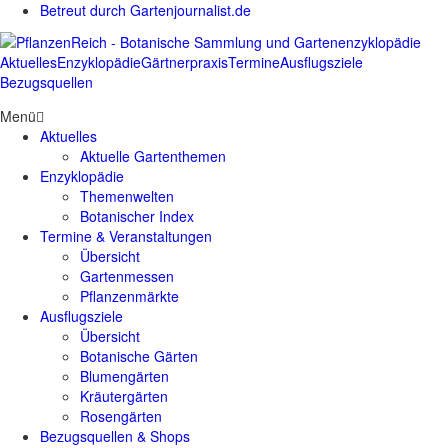
Betreut durch Gartenjournalist.de
Aktuelles
Enzyklopädie
Gärtnerpraxis
Termine
Ausflugsziele
Bezugsquellen
Menü
Aktuelles
Aktuelle Gartenthemen
Enzyklopädie
Themenwelten
Botanischer Index
Termine & Veranstaltungen
Übersicht
Gartenmessen
Pflanzenmärkte
Ausflugsziele
Übersicht
Botanische Gärten
Blumengärten
Kräutergärten
Rosengärten
Bezugsquellen & Shops