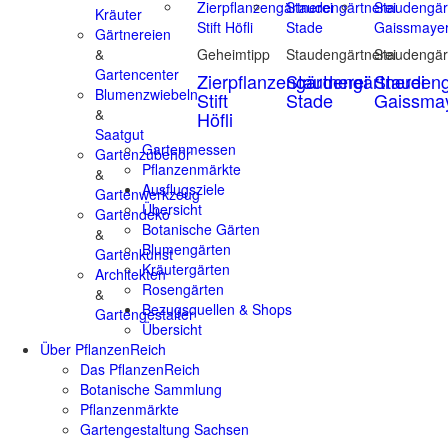
Kräuter
Gärtnereien
&
Geheimtipp
Staudengärtnerei
Staudengär
Gartencenter
Zierpflanzengärtnerei
Staudengärtnerei
Staudeng
Blumenzwiebeln
Stift
Stade
Gaissma
&
Höfli
Saatgut
Gartenmessen
Gartenzubehör
Pflanzenmärkte
&
Ausflugsziele
Gartenwerkzeug
Übersicht
Gartendeko
Botanische Gärten
&
Blumengärten
Gartenkunst
Kräutergärten
Architekten
Rosengärten
&
Bezugsquellen & Shops
Gartengestalter
Übersicht
Über PflanzenReich
Das PflanzenReich
Botanische Sammlung
Pflanzenmärkte
Gartengestaltung Sachsen