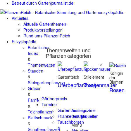
Betreut durch Gartenjournalist.de
Aktuelles
Aktuelle Gartenthemen
Produktvorstellungen
Rund ums PflanzenReich
Enzyklopädie
Botanischer
Themenwelten und
Index
Pflanzenkategorien
&
Themenwelten
Stauden
Königin
&
Gartenteich
Stilelement
der
Blumen
Steingartenpflanzen
Uferbepflanzung
Trockenmauer
Gräser
Rosen
&
Gärtnerpraxis
Farne
Termine
&
Gartenmessen
Ausflugsziele
Teichpflanzen
Pflanzenmärkte
Bezugsquellen
Blattschmuck
Tauschbörsen
&
Menü
&
Schattenpflanzen
Aktuelles