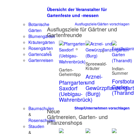
Übersicht der Veranstalter für
Gartenfeste und -messen
Botanische
Ausflugsziele/Gärten vorschlagen
Ausflugsziele für Gärtner und
Gärten
Gartenfreunde
Blumengärten
Kräutergärten
Rosengärten
Gartencafes
Gartenreisen
Spreewald-
Kräuter
Indian-
Garten-
Summer
Geheimtipp
Arznei-
Forstbot
und
Pfarrgarten
Garten
Gewürzpflanzengar
Saxdorf
(Tharand
(Burg)
(Uebigau-
Wahrenbrück)
Baumschulen
Shop/Unternehmen vorschlagen
Neue
&
Gärtnereien, Garten- und
Rosenschulen
Pflanzenshops
Stauden
&