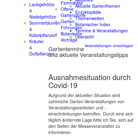
Flohmärkte
Laubgehölze
Aktuelle Gartenthemen
Offene
&
Enzyklopädie
Gartenpforte
Nadelgehölze
Themenwelten
Garten-
Sommerblumen
Botanischer Index
Führungen
&
Termine & Veranstaltungen
Botanische
Kübelpflanzen
Übersicht
Vorträge
Kräuter
Veranstaltungen vorschlagen
&
Gartentermine
und aktuelle Veranstaltungstipps
Duftpflanzen
Ausnahmesituation durch
Covid-19
Aufgrund der aktuellen Situation sind
zahlreiche Garten-Veranstaltungen von
Veranstaltungsverboten und -
einschränkungen betroffen. Durch eine sich
täglich ändernde Lage bitte ich Sie, sich auf
den Seiten der Messeveranstalter zu
informieren.