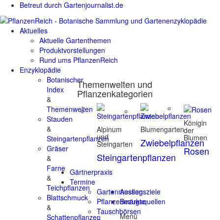
Betreut durch Gartenjournalist.de
Aktuelles
Aktuelle Gartenthemen
Produktvorstellungen
Rund ums PflanzenReich
Enzyklopädie
Botanischer
Themenwelten und
Index
Pflanzenkategorien
&
Themenwelten
Stauden
Königin
&
Alpinum
Blumengarten
der
und
Blumen
Steingartenpflanzen
Zwiebelpflanzen
Steingarten
Gräser
Rosen
Steingartenpflanzen
&
Farne
Gärtnerpraxis
&
Termine
Teichpflanzen
Gartenmessen
Ausflugsziele
Blattschmuck
Pflanzenmärkte
Bezugsquellen
&
Tauschbörsen
Menü
Schattenpflanzen