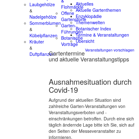
&
Aktuelles
Laubgehölze
Flohmärkte
Aktuelle Gartenthemen
&
Offene
Enzyklopädie
Nadelgehölze
Gartenpforte
Themenwelten
Sommerblumen
Garten-
Botanischer Index
&
Führungen
Termine & Veranstaltungen
Kübelpflanzen
Botanische
Übersicht
Kräuter
Vorträge
&
Veranstaltungen vorschlagen
Gartentermine
Duftpflanzen
und aktuelle Veranstaltungstipps
Ausnahmesituation durch
Covid-19
Aufgrund der aktuellen Situation sind
zahlreiche Garten-Veranstaltungen von
Veranstaltungsverboten und -
einschränkungen betroffen. Durch eine sich
täglich ändernde Lage bitte ich Sie, sich auf
den Seiten der Messeveranstalter zu
informieren.