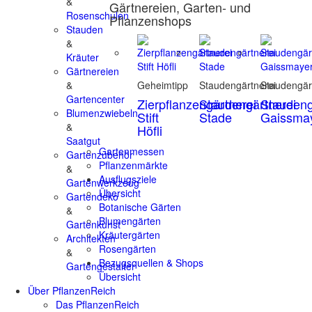
&
Gärtnereien, Garten- und
Rosenschulen
Pflanzenshops
Stauden
&
Kräuter
Gärtnereien
&
Geheimtipp
Staudengärtnerei
Staudengär
Gartencenter
Zierpflanzengärtnerei
Staudengärtnerei
Staudeng
Blumenzwiebeln
Stift
Stade
Gaissma
&
Höfli
Saatgut
Gartenmessen
Gartenzubehör
Pflanzenmärkte
&
Ausflugsziele
Gartenwerkzeug
Übersicht
Gartendeko
Botanische Gärten
&
Blumengärten
Gartenkunst
Kräutergärten
Architekten
Rosengärten
&
Bezugsquellen & Shops
Gartengestalter
Übersicht
Über PflanzenReich
Das PflanzenReich