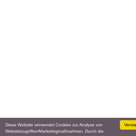
Diese Website verwendet Cookies zur Analyse von
Verst
Websitezugriffen/Marketingmaßnahmen. Durch die