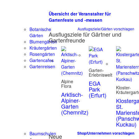
Übersicht der Veranstalter für
Gartenfeste und -messen
Botanische
Ausflugsziele/Gärten vorschlagen
Ausflugsziele für Gärtner und
Gärten
Gartenfreunde
Blumengärten
Kräutergärten
Rosengärten
Gartencafes
Gartenreisen
Garten-
Erlebniswelt
Alpine
EGA
Flora
Kloster-
Park
Kräutergar
Arktisch-
(Erfurt)
Alpiner-
Klosterg
Garten
St.
(Chemnitz)
Marienst
(Panschw
Kuckau)
Baumschulen
Shop/Unternehmen vorschlagen
Neue