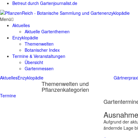
Betreut durch Gartenjournalist.de
Menü
Aktuelles
Aktuelle Gartenthemen
Enzyklopädie
Themenwelten
Botanischer Index
Termine & Veranstaltungen
Übersicht
Gartenmessen
Aktuelles
Enzyklopädie
Gärtnerprax
Themenwelten und
Pflanzenkategorien
Termine
Gartentermine
Ausnahmes
Aufgrund der aktu
ändernde Lage bit