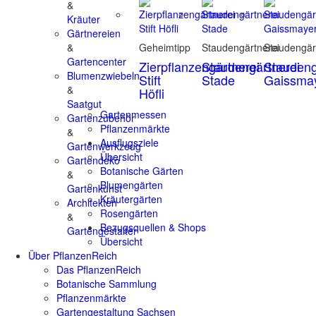
&
Kräuter
Gärtnereien
&
Geheimtipp
Staudengärtnerei
Staudengär
Gartencenter
Zierpflanzengärtnerei
Staudengärtnerei
Staudeng
Blumenzwiebeln
Stift
Stade
Gaissma
&
Höfli
Saatgut
Gartenmessen
Gartenzubehör
Pflanzenmärkte
&
Ausflugsziele
Gartenwerkzeug
Übersicht
Gartendeko
Botanische Gärten
&
Blumengärten
Gartenkunst
Kräutergärten
Architekten
Rosengärten
&
Bezugsquellen & Shops
Gartengestalter
Übersicht
Über PflanzenReich
Das PflanzenReich
Botanische Sammlung
Pflanzenmärkte
Gartengestaltung Sachsen