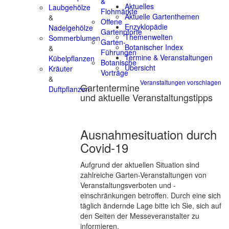
&
Aktuelles
Laubgehölze
Flohmärkte
Aktuelle Gartenthemen
&
Offene
Enzyklopädie
Nadelgehölze
Gartenpforte
Themenwelten
Sommerblumen
Garten-
Botanischer Index
&
Führungen
Termine & Veranstaltungen
Kübelpflanzen
Botanische
Übersicht
Kräuter
Vorträge
&
Veranstaltungen vorschlagen
Gartentermine
Duftpflanzen
und aktuelle Veranstaltungstipps
Ausnahmesituation durch
Covid-19
Aufgrund der aktuellen Situation sind
zahlreiche Garten-Veranstaltungen von
Veranstaltungsverboten und -
einschränkungen betroffen. Durch eine sich
täglich ändernde Lage bitte ich Sie, sich auf
den Seiten der Messeveranstalter zu
informieren.