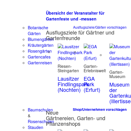
Übersicht der Veranstalter für
Gartenfeste und -messen
Botanische
Ausflugsziele/Gärten vorschlagen
Ausflugsziele für Gärtner und
Gärten
Gartenfreunde
Blumengärten
Kräutergärten
Rosengärten
Gartencafes
Gartenreisen
Riesen-
Garten-
Steingarten
Erlebniswelt
Garten-
Museum
Lausitzer
EGA
Findlingspark
Park
Museum
(Nochten)
(Erfurt)
der
Gartenku
(Illertiss
Baumschulen
Shop/Unternehmen vorschlagen
Neue
&
Gärtnereien, Garten- und
Rosenschulen
Pflanzenshops
Stauden