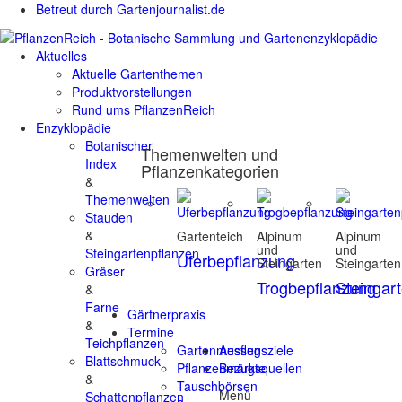
Betreut durch Gartenjournalist.de
Aktuelles
Aktuelle Gartenthemen
Produktvorstellungen
Rund ums PflanzenReich
Enzyklopädie
Botanischer
Themenwelten und
Index
Pflanzenkategorien
&
Themenwelten
Stauden
&
Gartenteich
Alpinum
Alpinum
und
und
Steingartenpflanzen
Uferbepflanzung
Steingarten
Steingarten
Gräser
Trogbepflanzung
Steingar
&
Farne
Gärtnerpraxis
&
Termine
Teichpflanzen
Gartenmessen
Ausflugsziele
Blattschmuck
Pflanzenmärkte
Bezugsquellen
&
Tauschbörsen
Menü
Schattenpflanzen