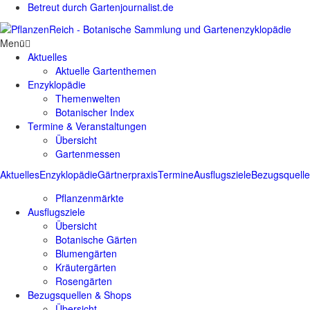
Betreut durch Gartenjournalist.de
Menü
Aktuelles
Aktuelle Gartenthemen
Enzyklopädie
Themenwelten
Botanischer Index
Termine & Veranstaltungen
Übersicht
Gartenmessen
Aktuelles
Enzyklopädie
Gärtnerpraxis
Termine
Ausflugsziele
Bezugsquell
Pflanzenmärkte
Ausflugsziele
Übersicht
Botanische Gärten
Blumengärten
Kräutergärten
Rosengärten
Bezugsquellen & Shops
Übersicht