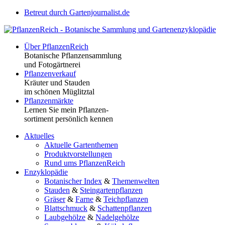
Betreut durch Gartenjournalist.de
Über PflanzenReich
Botanische Pflanzensammlung
und Fotogärtnerei
Pflanzenverkauf
Kräuter und Stauden
im schönen Müglitztal
Pflanzenmärkte
Lernen Sie mein Pflanzen-
sortiment persönlich kennen
Aktuelles
Aktuelle Gartenthemen
Produktvorstellungen
Rund ums PflanzenReich
Enzyklopädie
Botanischer Index
&
Themenwelten
Stauden
&
Steingartenpflanzen
Gräser
&
Farne
&
Teichpflanzen
Blattschmuck
&
Schattenpflanzen
Laubgehölze
&
Nadelgehölze