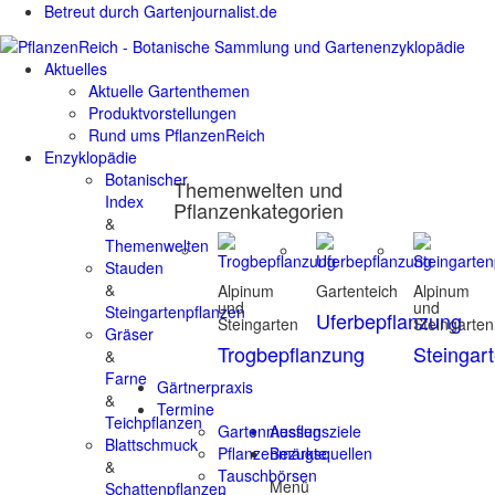
Betreut durch Gartenjournalist.de
Aktuelles
Aktuelle Gartenthemen
Produktvorstellungen
Rund ums PflanzenReich
Enzyklopädie
Botanischer
Themenwelten und
Index
Pflanzenkategorien
&
Themenwelten
Stauden
&
Alpinum
Gartenteich
Alpinum
und
und
Steingartenpflanzen
Uferbepflanzung
Steingarten
Steingarten
Gräser
Trogbepflanzung
Steingar
&
Farne
Gärtnerpraxis
&
Termine
Teichpflanzen
Gartenmessen
Ausflugsziele
Blattschmuck
Pflanzenmärkte
Bezugsquellen
&
Tauschbörsen
Menü
Schattenpflanzen