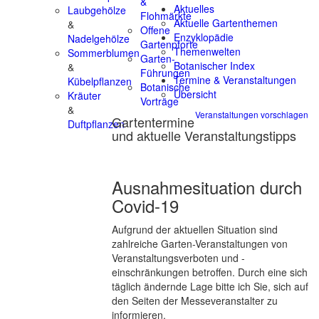
&
Aktuelles
Laubgehölze
Flohmärkte
Aktuelle Gartenthemen
&
Offene
Enzyklopädie
Nadelgehölze
Gartenpforte
Themenwelten
Sommerblumen
Garten-
Botanischer Index
&
Führungen
Termine & Veranstaltungen
Kübelpflanzen
Botanische
Übersicht
Kräuter
Vorträge
&
Veranstaltungen vorschlagen
Gartentermine
Duftpflanzen
und aktuelle Veranstaltungstipps
Ausnahmesituation durch
Covid-19
Aufgrund der aktuellen Situation sind
zahlreiche Garten-Veranstaltungen von
Veranstaltungsverboten und -
einschränkungen betroffen. Durch eine sich
täglich ändernde Lage bitte ich Sie, sich auf
den Seiten der Messeveranstalter zu
informieren.