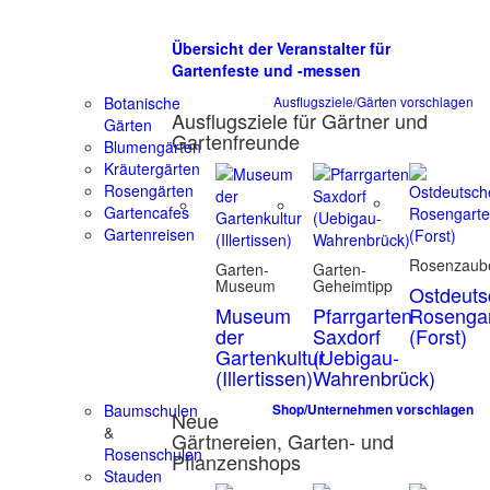
Übersicht der Veranstalter für
Gartenfeste und -messen
Botanische
Ausflugsziele/Gärten vorschlagen
Ausflugsziele für Gärtner und
Gärten
Gartenfreunde
Blumengärten
Kräutergärten
Rosengärten
Gartencafes
Gartenreisen
Rosenzaub
Garten-
Garten-
Museum
Geheimtipp
Ostdeuts
Museum
Pfarrgarten
Rosenga
der
Saxdorf
(Forst)
Gartenkultur
(Uebigau-
(Illertissen)
Wahrenbrück)
Baumschulen
Shop/Unternehmen vorschlagen
Neue
&
Gärtnereien, Garten- und
Rosenschulen
Pflanzenshops
Stauden