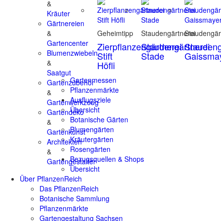
&
Kräuter
Gärtnereien
&
Geheimtipp
Staudengärtnerei
Staudengär
Gartencenter
Zierpflanzengärtnerei
Staudengärtnerei
Staudeng
Blumenzwiebeln
Stift
Stade
Gaissma
&
Höfli
Saatgut
Gartenmessen
Gartenzubehör
Pflanzenmärkte
&
Ausflugsziele
Gartenwerkzeug
Übersicht
Gartendeko
Botanische Gärten
&
Blumengärten
Gartenkunst
Kräutergärten
Architekten
Rosengärten
&
Bezugsquellen & Shops
Gartengestalter
Übersicht
Über PflanzenReich
Das PflanzenReich
Botanische Sammlung
Pflanzenmärkte
Gartengestaltung Sachsen