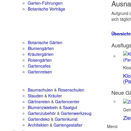
Ausna
Garten-Führungen
Botanische Vorträge
Aufgrund d
sich tägli
Übersicht
Botanische Gärten
Ausflugs
Blumengärten
Kräutergärten
Rosengärten
Gartencafes
Klos
Gartenreisen
Klo
(Pa
Baumschulen
&
Rosenschulen
Neue Gä
Stauden
&
Kräuter
Gärtnereien
&
Gartencenter
Blumenzwiebeln
&
Saatgut
Geh
Gartenzubehör
&
Gartenwerkzeug
Zie
Gartendeko
&
Gartenkunst
Architekten
&
Gartengestalter
Menü