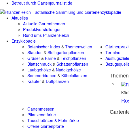
Betreut durch Gartenjournalist.de
Aktuelles
Aktuelle Gartenthemen
Produktvorstellungen
Rund ums PflanzenReich
Enzyklopädie
Botanischer Index
&
Themenwelten
Gärtnerpraxi
Stauden
&
Steingartenpflanzen
Termine
Gräser
&
Farne
&
Teichpflanzen
Ausflugsziel
Blattschmuck
&
Schattenpflanzen
Bezugsquell
Laubgehölze
&
Nadelgehölze
Themenw
Sommerblumen
&
Kübelpflanzen
Kräuter
&
Duftpflanzen
Kön
Ro
Gartenmessen
Gartente
Pflanzenmärkte
Tauschbörsen & Flohmärkte
Offene Gartenpforte