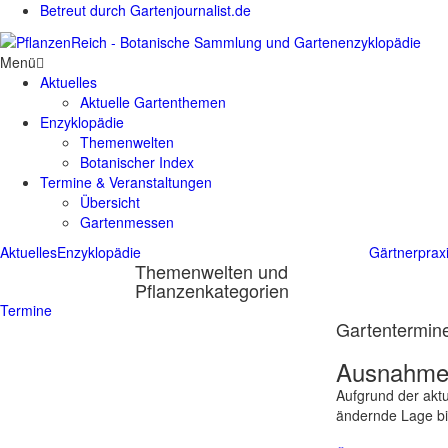
Betreut durch Gartenjournalist.de
Menü
Aktuelles
Aktuelle Gartenthemen
Enzyklopädie
Themenwelten
Botanischer Index
Termine & Veranstaltungen
Übersicht
Gartenmessen
Aktuelles
Enzyklopädie
Gärtnerprax
Themenwelten und
Pflanzenkategorien
Termine
Gartentermine
Ausnahmes
Aufgrund der aktu
ändernde Lage bit