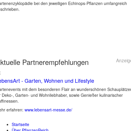
rtenenzyklopädie bei den jeweiligen Echinops-Pflanzen umfangreich
schrieben.
ktuelle
Partnerempfehlungen
Anzeig
ebensArt - Garten, Wohnen und Lifestyle
rtenevents mit dem besonderen Flair an wunderschönen Schauplätze
r Deko-, Garten- und Wohnliebhaber, sowie Genießer kulinarischer
ffinessen.
hr erfahren:
www.lebensart-messe.de/
Startseite
Über PflanzenReich