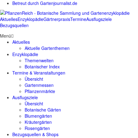
Betreut durch Gartenjournalist.de
Aktuelles
Enzyklopädie
Gärtnerpraxis
Termine
Ausflugsziele
Bezugsquellen
Menü
Aktuelles
Aktuelle Gartenthemen
Enzyklopädie
Themenwelten
Botanischer Index
Termine & Veranstaltungen
Übersicht
Gartenmessen
Pflanzenmärkte
Ausflugsziele
Übersicht
Botanische Gärten
Blumengärten
Kräutergärten
Rosengärten
Bezugsquellen & Shops