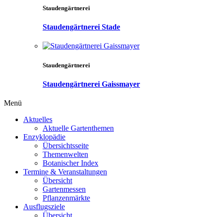
Staudengärtnerei
Staudengärtnerei Stade
Staudengärtnerei
Staudengärtnerei Gaissmayer
Menü
Aktuelles
Aktuelle Gartenthemen
Enzyklopädie
Übersichtsseite
Themenwelten
Botanischer Index
Termine & Veranstaltungen
Übersicht
Gartenmessen
Pflanzenmärkte
Ausflugsziele
Übersicht