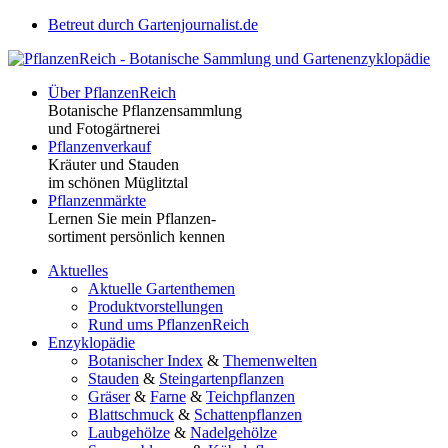
Betreut durch Gartenjournalist.de
Über PflanzenReich
Botanische Pflanzensammlung
und Fotogärtnerei
Pflanzenverkauf
Kräuter und Stauden
im schönen Müglitztal
Pflanzenmärkte
Lernen Sie mein Pflanzen-
sortiment persönlich kennen
Aktuelles
Aktuelle Gartenthemen
Produktvorstellungen
Rund ums PflanzenReich
Enzyklopädie
Botanischer Index
&
Themenwelten
Stauden
&
Steingartenpflanzen
Gräser
&
Farne
&
Teichpflanzen
Blattschmuck
&
Schattenpflanzen
Laubgehölze
&
Nadelgehölze