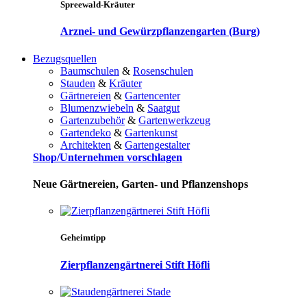
Spreewald-Kräuter
Arznei- und Gewürzpflanzengarten (Burg)
Bezugsquellen
Baumschulen
&
Rosenschulen
Stauden
&
Kräuter
Gärtnereien
&
Gartencenter
Blumenzwiebeln
&
Saatgut
Gartenzubehör
&
Gartenwerkzeug
Gartendeko
&
Gartenkunst
Architekten
&
Gartengestalter
Shop/Unternehmen vorschlagen
Neue Gärtnereien, Garten- und Pflanzenshops
Geheimtipp
Zierpflanzengärtnerei Stift Höfli