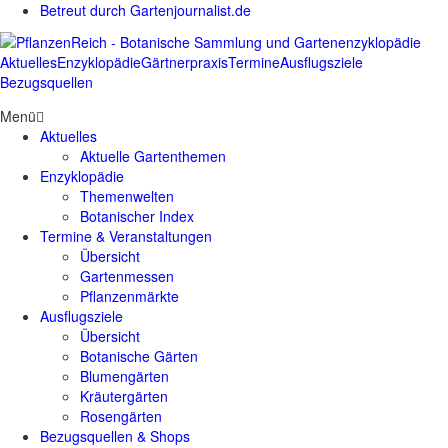
Betreut durch Gartenjournalist.de
Aktuelles
Enzyklopädie
Gärtnerpraxis
Termine
Ausflugsziele
Bezugsquellen
Menü
Aktuelles
Aktuelle Gartenthemen
Enzyklopädie
Themenwelten
Botanischer Index
Termine & Veranstaltungen
Übersicht
Gartenmessen
Pflanzenmärkte
Ausflugsziele
Übersicht
Botanische Gärten
Blumengärten
Kräutergärten
Rosengärten
Bezugsquellen & Shops