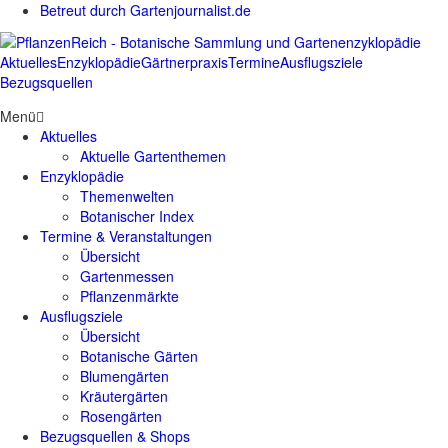
Betreut durch Gartenjournalist.de
Aktuelles
Enzyklopädie
Gärtnerpraxis
Termine
Ausflugsziele
Bezugsquellen
Menü
Aktuelles
Aktuelle Gartenthemen
Enzyklopädie
Themenwelten
Botanischer Index
Termine & Veranstaltungen
Übersicht
Gartenmessen
Pflanzenmärkte
Ausflugsziele
Übersicht
Botanische Gärten
Blumengärten
Kräutergärten
Rosengärten
Bezugsquellen & Shops