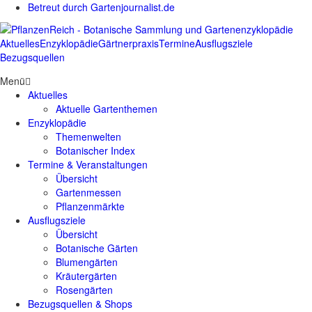
Betreut durch Gartenjournalist.de
Aktuelles
Enzyklopädie
Gärtnerpraxis
Termine
Ausflugsziele
Bezugsquellen
Menü
Aktuelles
Aktuelle Gartenthemen
Enzyklopädie
Themenwelten
Botanischer Index
Termine & Veranstaltungen
Übersicht
Gartenmessen
Pflanzenmärkte
Ausflugsziele
Übersicht
Botanische Gärten
Blumengärten
Kräutergärten
Rosengärten
Bezugsquellen & Shops