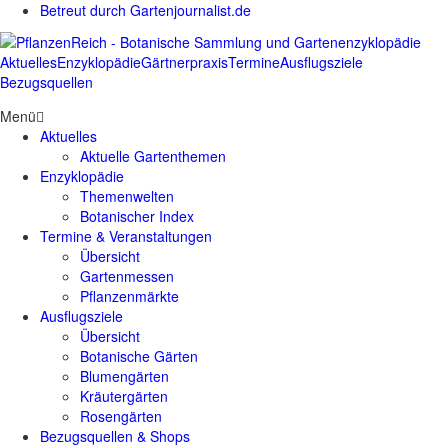
Betreut durch Gartenjournalist.de
Aktuelles
Enzyklopädie
Gärtnerpraxis
Termine
Ausflugsziele
Bezugsquellen
Menü
Aktuelles
Aktuelle Gartenthemen
Enzyklopädie
Themenwelten
Botanischer Index
Termine & Veranstaltungen
Übersicht
Gartenmessen
Pflanzenmärkte
Ausflugsziele
Übersicht
Botanische Gärten
Blumengärten
Kräutergärten
Rosengärten
Bezugsquellen & Shops