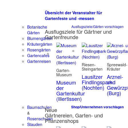
Übersicht der Veranstalter für
Gartenfeste und -messen
Botanische
Ausflugsziele/Gärten vorschlagen
Ausflugsziele für Gärtner und
Gärten
Gartenfreunde
Blumengärten
Kräutergärten
Rosengärten
Gartencafes
Gartenreisen
Riesen-
Spreewald-
Steingarten
Kräuter
Garten-
Museum
Lausitzer
Arznei-
Findlingspark
und
Museum
(Nochten)
Gewürzpf
der
(Burg)
Gartenkultur
(Illertissen)
Baumschulen
Shop/Unternehmen vorschlagen
Neue
&
Gärtnereien, Garten- und
Rosenschulen
Pflanzenshops
Stauden