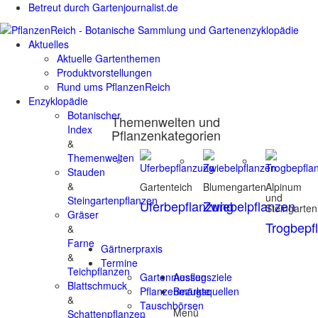
Betreut durch Gartenjournalist.de
Aktuelles
Aktuelle Gartenthemen
Produktvorstellungen
Rund ums PflanzenReich
Enzyklopädie
Botanischer
Themenwelten und
Index
Pflanzenkategorien
&
Themenwelten
Stauden
&
Gartenteich
Blumengarten
Alpinum
und
Steingartenpflanzen
Uferbepflanzung
Zwiebelpflanzen
Steingarten
Gräser
Trogbepf
&
Farne
Gärtnerpraxis
&
Termine
Teichpflanzen
Gartenmessen
Ausflugsziele
Blattschmuck
Pflanzenmärkte
Bezugsquellen
&
Tauschbörsen
Menü
Schattenpflanzen