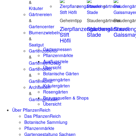
&
Kräuter
Gärtnereien
&
Geheimtipp
Staudengärtnerei
Staudengär
Gartencenter
Zierpflanzengärtnerei
Staudengärtnerei
Staudeng
Blumenzwiebeln
Stift
Stade
Gaissma
&
Höfli
Saatgut
Gartenmessen
Gartenzubehör
Pflanzenmärkte
&
Ausflugsziele
Gartenwerkzeug
Übersicht
Gartendeko
Botanische Gärten
&
Blumengärten
Gartenkunst
Kräutergärten
Architekten
Rosengärten
&
Bezugsquellen & Shops
Gartengestalter
Übersicht
Über PflanzenReich
Das PflanzenReich
Botanische Sammlung
Pflanzenmärkte
Gartengestaltung Sachsen