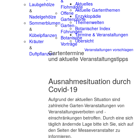
&
Aktuelles
Laubgehölze
Flohmärkte
Aktuelle Gartenthemen
&
Offene
Enzyklopädie
Nadelgehölze
Gartenpforte
Themenwelten
Sommerblumen
Garten-
Botanischer Index
&
Führungen
Termine & Veranstaltungen
Kübelpflanzen
Botanische
Übersicht
Kräuter
Vorträge
&
Veranstaltungen vorschlagen
Gartentermine
Duftpflanzen
und aktuelle Veranstaltungstipps
Ausnahmesituation durch
Covid-19
Aufgrund der aktuellen Situation sind
zahlreiche Garten-Veranstaltungen von
Veranstaltungsverboten und -
einschränkungen betroffen. Durch eine sich
täglich ändernde Lage bitte ich Sie, sich auf
den Seiten der Messeveranstalter zu
informieren.