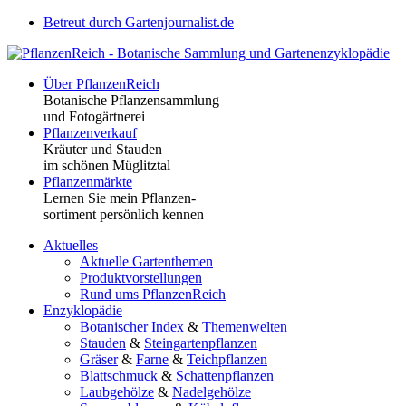
Betreut durch Gartenjournalist.de
Über PflanzenReich
Botanische Pflanzensammlung
und Fotogärtnerei
Pflanzenverkauf
Kräuter und Stauden
im schönen Müglitztal
Pflanzenmärkte
Lernen Sie mein Pflanzen-
sortiment persönlich kennen
Aktuelles
Aktuelle Gartenthemen
Produktvorstellungen
Rund ums PflanzenReich
Enzyklopädie
Botanischer Index
&
Themenwelten
Stauden
&
Steingartenpflanzen
Gräser
&
Farne
&
Teichpflanzen
Blattschmuck
&
Schattenpflanzen
Laubgehölze
&
Nadelgehölze