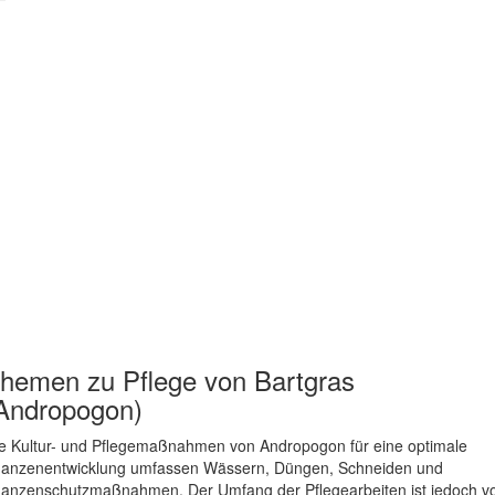
hemen zu
Pflege von Bartgras
Andropogon)
e Kultur- und Pflegemaßnahmen von Andropogon für eine optimale
lanzenentwicklung umfassen Wässern, Düngen, Schneiden und
lanzenschutzmaßnahmen. Der Umfang der Pflegearbeiten ist jedoch v