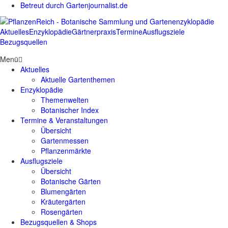
Betreut durch Gartenjournalist.de
Aktuelles
Enzyklopädie
Gärtnerpraxis
Termine
Ausflugsziele
Bezugsquellen
Menü
Aktuelles
Aktuelle Gartenthemen
Enzyklopädie
Themenwelten
Botanischer Index
Termine & Veranstaltungen
Übersicht
Gartenmessen
Pflanzenmärkte
Ausflugsziele
Übersicht
Botanische Gärten
Blumengärten
Kräutergärten
Rosengärten
Bezugsquellen & Shops