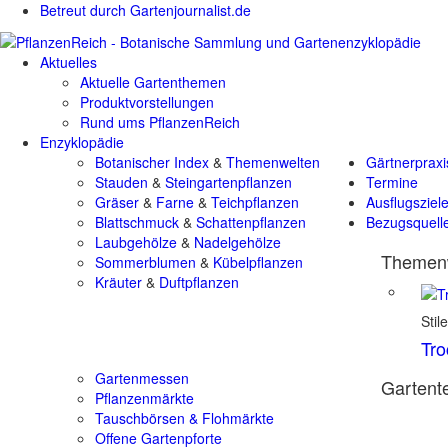
Betreut durch Gartenjournalist.de
Aktuelles
Aktuelle Gartenthemen
Produktvorstellungen
Rund ums PflanzenReich
Enzyklopädie
Botanischer Index
&
Themenwelten
Gärtnerpraxi
Stauden
&
Steingartenpflanzen
Termine
Gräser
&
Farne
&
Teichpflanzen
Ausflugsziel
Blattschmuck
&
Schattenpflanzen
Bezugsquell
Laubgehölze
&
Nadelgehölze
Themenw
Sommerblumen
&
Kübelpflanzen
Kräuter
&
Duftpflanzen
Stil
Tr
Gartenmessen
Gartente
Pflanzenmärkte
Tauschbörsen & Flohmärkte
Offene Gartenpforte