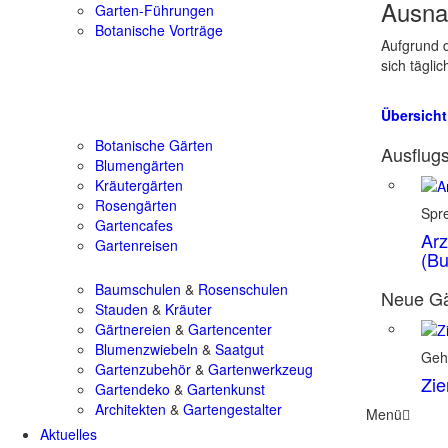
Ausna
Garten-Führungen
Botanische Vorträge
Aufgrund d
sich tägli
Übersicht
Botanische Gärten
Ausflugs
Blumengärten
Kräutergärten
Rosengärten
Spr
Gartencafes
Arz
Gartenreisen
(Bu
Baumschulen
&
Rosenschulen
Neue Gä
Stauden
&
Kräuter
Gärtnereien
&
Gartencenter
Blumenzwiebeln
&
Saatgut
Geh
Gartenzubehör
&
Gartenwerkzeug
Zie
Gartendeko
&
Gartenkunst
Architekten
&
Gartengestalter
Menü
Aktuelles