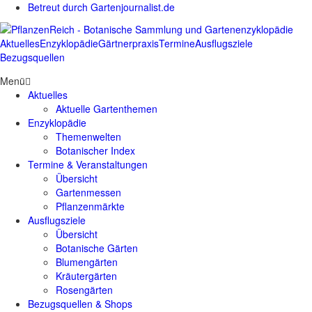
Betreut durch Gartenjournalist.de
Aktuelles
Enzyklopädie
Gärtnerpraxis
Termine
Ausflugsziele
Bezugsquellen
Menü
Aktuelles
Aktuelle Gartenthemen
Enzyklopädie
Themenwelten
Botanischer Index
Termine & Veranstaltungen
Übersicht
Gartenmessen
Pflanzenmärkte
Ausflugsziele
Übersicht
Botanische Gärten
Blumengärten
Kräutergärten
Rosengärten
Bezugsquellen & Shops