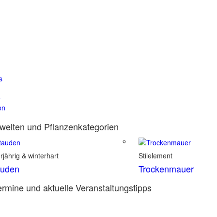
s
e
en
elten und Pflanzenkategorien
jährig & winterhart
Stilelement
auden
Trockenmauer
rmine und aktuelle Veranstaltungstipps