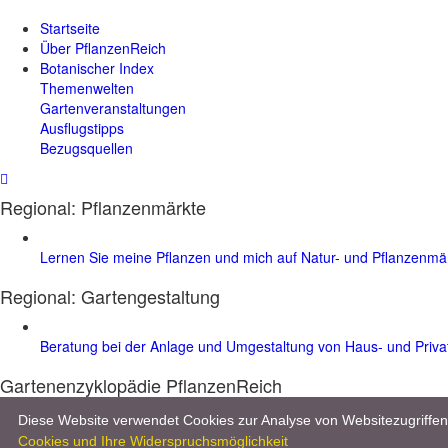
Startseite
Über PflanzenReich
Botanischer Index
Themenwelten
Gartenveranstaltungen
Ausflugstipps
Bezugsquellen
Regional: Pflanzenmärkte
Lernen Sie meine Pflanzen und mich auf Natur- und Pflanzenm
Regional:
Gartengestaltung
Beratung bei der Anlage und Umgestaltung von Haus- und Priv
Gartenenzyklopädie PflanzenReich
Entdecken Sie im Gartenlexikon mehr als 8.000 Pflanzen, 10.000 Bilder 
Diese Website verwendet Cookies zur Analyse von Websitezugriff
Cookies und Ihre Widerspruchsmöglichkeit
Werben & Kooperationen
|
Datenschutz & Impressum
| © 2026 :
www.p