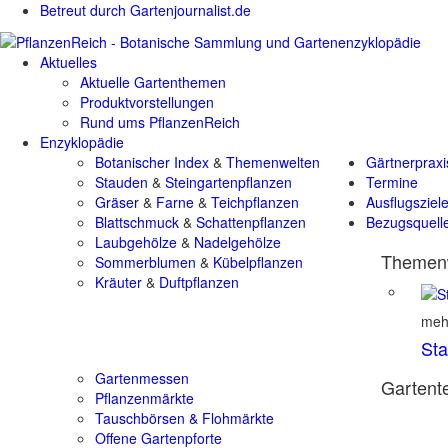
Betreut durch Gartenjournalist.de
Aktuelles
Aktuelle Gartenthemen
Produktvorstellungen
Rund ums PflanzenReich
Enzyklopädie
Botanischer Index
&
Themenwelten
Gärtnerpraxi
Stauden
&
Steingartenpflanzen
Termine
Gräser
&
Farne
&
Teichpflanzen
Ausflugsziel
Blattschmuck
&
Schattenpflanzen
Bezugsquell
Laubgehölze
&
Nadelgehölze
Themenw
Sommerblumen
&
Kübelpflanzen
Kräuter
&
Duftpflanzen
mehr
St
Gartenmessen
Gartente
Pflanzenmärkte
Tauschbörsen & Flohmärkte
Offene Gartenpforte