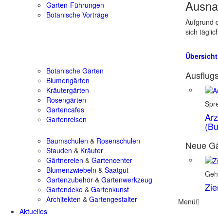
Ausna
Garten-Führungen
Botanische Vorträge
Aufgrund d
sich tägli
Übersicht
Botanische Gärten
Ausflugs
Blumengärten
Kräutergärten
Rosengärten
Spr
Gartencafes
Arz
Gartenreisen
(Bu
Baumschulen
&
Rosenschulen
Neue Gä
Stauden
&
Kräuter
Gärtnereien
&
Gartencenter
Blumenzwiebeln
&
Saatgut
Geh
Gartenzubehör
&
Gartenwerkzeug
Zie
Gartendeko
&
Gartenkunst
Architekten
&
Gartengestalter
Menü
Aktuelles