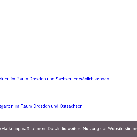
ärkten im Raum Dresden und Sachsen persönlich kennen.
atgärten im Raum Dresden und Ostsachsen.
und viele nützliche und wertvolle Garten- und Pflegetipps für Einsteig
en/Marketingmaßnahmen. Durch die weitere Nutzung der Website stimm
flanzenreich.com