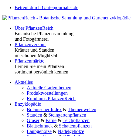
Betreut durch Gartenjournalist.de
Über PflanzenReich
Botanische Pflanzensammlung
und Fotogärtnerei
Pflanzenverkauf
Kräuter und Stauden
im schönen Müglitztal
Pflanzenmärkte
Lernen Sie mein Pflanzen-
sortiment persönlich kennen
Aktuelles
Aktuelle Gartenthemen
Produktvorstellungen
Rund ums PflanzenReich
Enzyklopädie
Botanischer Index
&
Themenwelten
Stauden
&
Steingartenpflanzen
Gräser
&
Farne
&
Teichpflanzen
Blattschmuck
&
Schattenpflanzen
Laubgehölze
&
Nadelgehölze