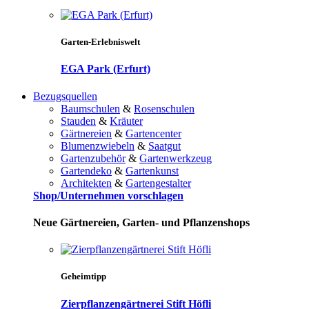
Garten-Erlebniswelt
EGA Park (Erfurt)
Bezugsquellen
Baumschulen
&
Rosenschulen
Stauden
&
Kräuter
Gärtnereien
&
Gartencenter
Blumenzwiebeln
&
Saatgut
Gartenzubehör
&
Gartenwerkzeug
Gartendeko
&
Gartenkunst
Architekten
&
Gartengestalter
Shop/Unternehmen vorschlagen
Neue Gärtnereien, Garten- und Pflanzenshops
Geheimtipp
Zierpflanzengärtnerei Stift Höfli