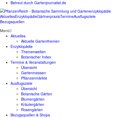
Betreut durch Gartenjournalist.de
Aktuelles
Enzyklopädie
Gärtnerpraxis
Termine
Ausflugsziele
Bezugsquellen
Menü
Aktuelles
Aktuelle Gartenthemen
Enzyklopädie
Themenwelten
Botanischer Index
Termine & Veranstaltungen
Übersicht
Gartenmessen
Pflanzenmärkte
Ausflugsziele
Übersicht
Botanische Gärten
Blumengärten
Kräutergärten
Rosengärten
Bezugsquellen & Shops