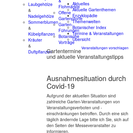
&
Aktuelles
Laubgehölze
Flohmärkte
Aktuelle Gartenthemen
&
Offene
Enzyklopädie
Nadelgehölze
Gartenpforte
Themenwelten
Sommerblumen
Garten-
Botanischer Index
&
Führungen
Termine & Veranstaltungen
Kübelpflanzen
Botanische
Übersicht
Kräuter
Vorträge
&
Veranstaltungen vorschlagen
Gartentermine
Duftpflanzen
und aktuelle Veranstaltungstipps
Ausnahmesituation durch
Covid-19
Aufgrund der aktuellen Situation sind
zahlreiche Garten-Veranstaltungen von
Veranstaltungsverboten und -
einschränkungen betroffen. Durch eine sich
täglich ändernde Lage bitte ich Sie, sich auf
den Seiten der Messeveranstalter zu
informieren.