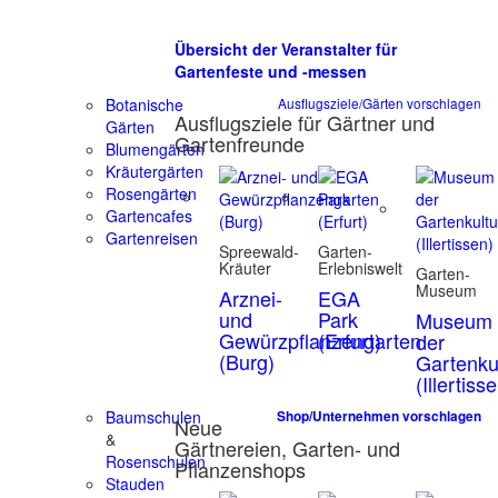
Übersicht der Veranstalter für
Gartenfeste und -messen
Botanische
Ausflugsziele/Gärten vorschlagen
Ausflugsziele für Gärtner und
Gärten
Gartenfreunde
Blumengärten
Kräutergärten
Rosengärten
Gartencafes
Gartenreisen
Spreewald-
Garten-
Kräuter
Erlebniswelt
Garten-
Museum
Arznei-
EGA
und
Park
Museum
Gewürzpflanzengarten
(Erfurt)
der
(Burg)
Gartenku
(Illertiss
Baumschulen
Shop/Unternehmen vorschlagen
Neue
&
Gärtnereien, Garten- und
Rosenschulen
Pflanzenshops
Stauden