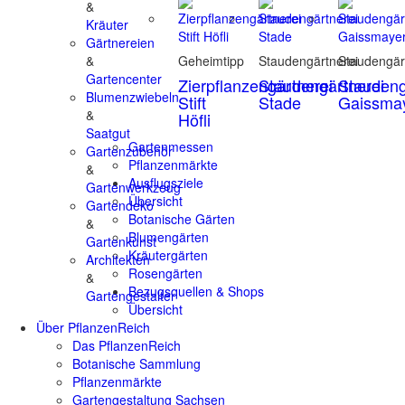
&
Kräuter
Gärtnereien
&
Geheimtipp
Staudengärtnerei
Staudengär
Gartencenter
Zierpflanzengärtnerei
Staudengärtnerei
Staudeng
Blumenzwiebeln
Stift
Stade
Gaissma
&
Höfli
Saatgut
Gartenmessen
Gartenzubehör
Pflanzenmärkte
&
Ausflugsziele
Gartenwerkzeug
Übersicht
Gartendeko
Botanische Gärten
&
Blumengärten
Gartenkunst
Kräutergärten
Architekten
Rosengärten
&
Bezugsquellen & Shops
Gartengestalter
Übersicht
Über PflanzenReich
Das PflanzenReich
Botanische Sammlung
Pflanzenmärkte
Gartengestaltung Sachsen