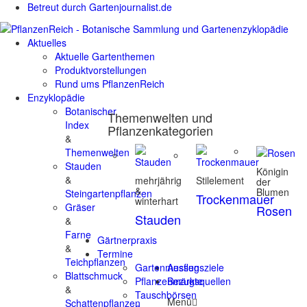
Betreut durch Gartenjournalist.de
Aktuelles
Aktuelle Gartenthemen
Produktvorstellungen
Rund ums PflanzenReich
Enzyklopädie
Botanischer
Themenwelten und
Index
Pflanzenkategorien
&
Themenwelten
Stauden
Königin
&
mehrjährig
Stilelement
der
&
Blumen
Steingartenpflanzen
Trockenmauer
winterhart
Gräser
Rosen
Stauden
&
Farne
Gärtnerpraxis
&
Termine
Teichpflanzen
Gartenmessen
Ausflugsziele
Blattschmuck
Pflanzenmärkte
Bezugsquellen
&
Tauschbörsen
Menü
Schattenpflanzen