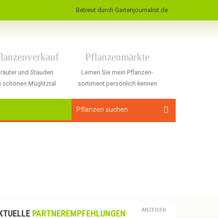
Betreut durch Gartenjournalist.de
flanzenverkauf
Pflanzenmärkte
räuter und Stauden
Lernen Sie mein Pflanzen-
 schönen Müglitztal
sortiment persönlich kennen
ANZEIGEN
KTUELLE
PARTNEREMPFEHLUNGEN