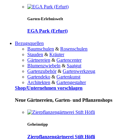
Garten-Erlebniswelt
EGA Park (Erfurt)
Bezugsquellen
Baumschulen
&
Rosenschulen
Stauden
&
Kräuter
Gärtnereien
&
Gartencenter
Blumenzwiebeln
&
Saatgut
Gartenzubehör
&
Gartenwerkzeug
Gartendeko
&
Gartenkunst
Architekten
&
Gartengestalter
Shop/Unternehmen vorschlagen
Neue Gärtnereien, Garten- und Pflanzenshops
Geheimtipp
Zierpflanzengärtnerei Stift Höfli