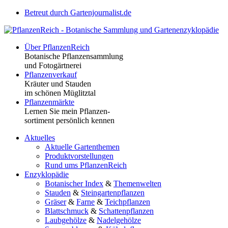
Betreut durch Gartenjournalist.de
Über PflanzenReich
Botanische Pflanzensammlung
und Fotogärtnerei
Pflanzenverkauf
Kräuter und Stauden
im schönen Müglitztal
Pflanzenmärkte
Lernen Sie mein Pflanzen-
sortiment persönlich kennen
Aktuelles
Aktuelle Gartenthemen
Produktvorstellungen
Rund ums PflanzenReich
Enzyklopädie
Botanischer Index
&
Themenwelten
Stauden
&
Steingartenpflanzen
Gräser
&
Farne
&
Teichpflanzen
Blattschmuck
&
Schattenpflanzen
Laubgehölze
&
Nadelgehölze