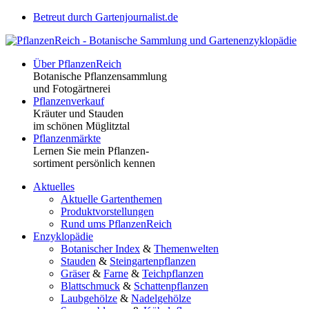
Betreut durch Gartenjournalist.de
Über PflanzenReich
Botanische Pflanzensammlung
und Fotogärtnerei
Pflanzenverkauf
Kräuter und Stauden
im schönen Müglitztal
Pflanzenmärkte
Lernen Sie mein Pflanzen-
sortiment persönlich kennen
Aktuelles
Aktuelle Gartenthemen
Produktvorstellungen
Rund ums PflanzenReich
Enzyklopädie
Botanischer Index
&
Themenwelten
Stauden
&
Steingartenpflanzen
Gräser
&
Farne
&
Teichpflanzen
Blattschmuck
&
Schattenpflanzen
Laubgehölze
&
Nadelgehölze