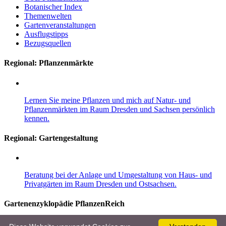
Botanischer Index
Themenwelten
Gartenveranstaltungen
Ausflugstipps
Bezugsquellen
Regional: Pflanzenmärkte
Lernen Sie meine Pflanzen und mich auf Natur- und
Pflanzenmärkten im Raum Dresden und Sachsen persönlich
kennen.
Regional:
Gartengestaltung
Beratung bei der Anlage und Umgestaltung von Haus- und
Privatgärten im Raum Dresden und Ostsachsen.
Gartenenzyklopädie PflanzenReich
Entdecken Sie im Gartenlexikon mehr als 8.000 Pflanzen, 10.000