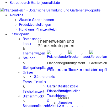
Betreut durch Gartenjournalist.de
Aktuelles
Aktuelle Gartenthemen
Produktvorstellungen
Rund ums PflanzenReich
Enzyklopädie
Botanischer
Themenwelten und
Index
Pflanzenkategorien
&
Themenwelten
Stauden
&
Flächenbegrünung
Stilelement
Gartenteic
Steingartenpflanzen
Polsterstauden
Trockenmauer
Uferbepf
Gräser
Gärtnerpraxis
&
Termine
Farne
Gartenmessen
Ausflugsziele
&
Pflanzenmärkte
Bezugsquellen
Teichpflanzen
Tauschbörsen
Blattschmuck
Menü
&
&
Aktuelles
Flohmärkte
Schattenpflanzen