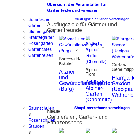
Übersicht der Veranstalter für
Gartenfeste und -messen
Botanische
Ausflugsziele/Gärten vorschlagen
Ausflugsziele für Gärtner und
Gärten
Gartenfreunde
Blumengärten
Kräutergärten
Rosengärten
Gartencafes
Gartenreisen
Spreewald-
Kräuter
Garten-
Geheimtipp
Alpine
Arznei-
Flora
und
Pfarrgar
Arktisch-
Gewürzpflanzengarten
Saxdorf
Alpiner-
(Burg)
(Uebigau
Garten
Wahrenb
(Chemnitz)
Baumschulen
Shop/Unternehmen vorschlagen
Neue
&
Gärtnereien, Garten- und
Rosenschulen
Pflanzenshops
Stauden
&