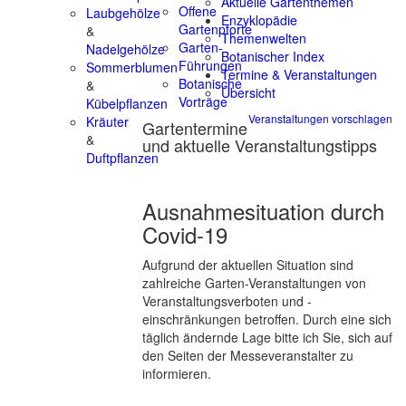
Aktuelle Gartenthemen
Offene
Laubgehölze
Enzyklopädie
Gartenpforte
&
Themenwelten
Garten-
Nadelgehölze
Botanischer Index
Führungen
Sommerblumen
Termine & Veranstaltungen
Botanische
&
Übersicht
Vorträge
Kübelpflanzen
Veranstaltungen vorschlagen
Kräuter
Gartentermine
&
und aktuelle Veranstaltungstipps
Duftpflanzen
Ausnahmesituation durch
Covid-19
Aufgrund der aktuellen Situation sind
zahlreiche Garten-Veranstaltungen von
Veranstaltungsverboten und -
einschränkungen betroffen. Durch eine sich
täglich ändernde Lage bitte ich Sie, sich auf
den Seiten der Messeveranstalter zu
informieren.