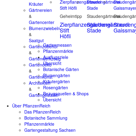
Kräuter
Gärtnereien
&
Geheimtipp
Staudengärtnerei
Staudengär
Gartencenter
Zierpflanzengärtnerei
Staudengärtnerei
Staudeng
Blumenzwiebeln
Stift
Stade
Gaissma
&
Höfli
Saatgut
Gartenmessen
Gartenzubehör
Pflanzenmärkte
&
Ausflugsziele
Gartenwerkzeug
Übersicht
Gartendeko
Botanische Gärten
&
Blumengärten
Gartenkunst
Kräutergärten
Architekten
Rosengärten
&
Bezugsquellen & Shops
Gartengestalter
Übersicht
Über PflanzenReich
Das PflanzenReich
Botanische Sammlung
Pflanzenmärkte
Gartengestaltung Sachsen