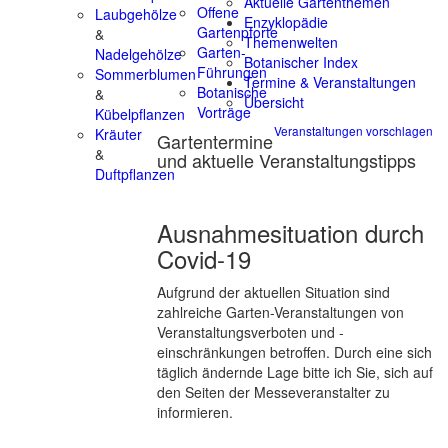
Aktuelle Gartenthemen
Offene
Laubgehölze
Enzyklopädie
Gartenpforte
&
Themenwelten
Garten-
Nadelgehölze
Botanischer Index
Führungen
Sommerblumen
Termine & Veranstaltungen
Botanische
&
Übersicht
Vorträge
Kübelpflanzen
Veranstaltungen vorschlagen
Kräuter
Gartentermine
&
und aktuelle Veranstaltungstipps
Duftpflanzen
Ausnahmesituation durch
Covid-19
Aufgrund der aktuellen Situation sind
zahlreiche Garten-Veranstaltungen von
Veranstaltungsverboten und -
einschränkungen betroffen. Durch eine sich
täglich ändernde Lage bitte ich Sie, sich auf
den Seiten der Messeveranstalter zu
informieren.