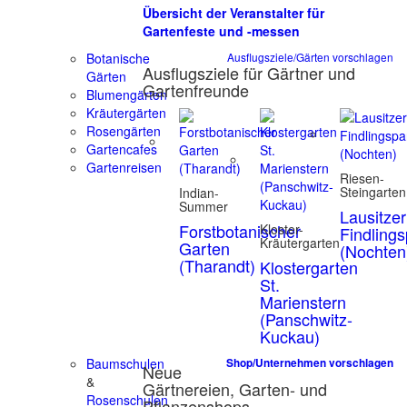
Übersicht der Veranstalter für
Gartenfeste und -messen
Botanische
Ausflugsziele/Gärten vorschlagen
Ausflugsziele für Gärtner und
Gärten
Gartenfreunde
Blumengärten
Kräutergärten
Rosengärten
Gartencafes
Gartenreisen
Riesen-
Steingarten
Indian-
Summer
Lausitzer
Forstbotanischer
Kloster-
Findling
Kräutergarten
Garten
(Nochten
(Tharandt)
Klostergarten
St.
Marienstern
(Panschwitz-
Kuckau)
Baumschulen
Shop/Unternehmen vorschlagen
Neue
&
Gärtnereien, Garten- und
Rosenschulen
Pflanzenshops