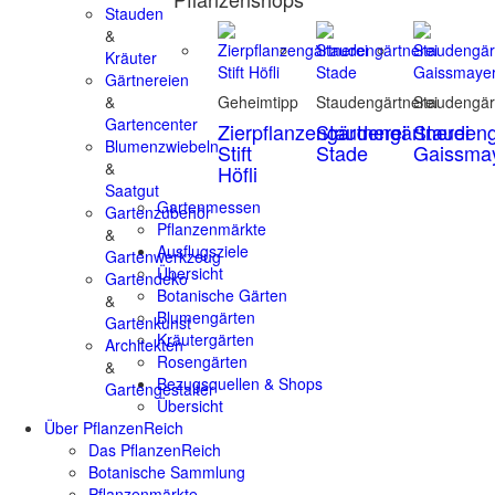
Stauden
&
Kräuter
Gärtnereien
&
Geheimtipp
Staudengärtnerei
Staudengär
Gartencenter
Zierpflanzengärtnerei
Staudengärtnerei
Staudeng
Blumenzwiebeln
Stift
Stade
Gaissma
&
Höfli
Saatgut
Gartenmessen
Gartenzubehör
Pflanzenmärkte
&
Ausflugsziele
Gartenwerkzeug
Übersicht
Gartendeko
Botanische Gärten
&
Blumengärten
Gartenkunst
Kräutergärten
Architekten
Rosengärten
&
Bezugsquellen & Shops
Gartengestalter
Übersicht
Über PflanzenReich
Das PflanzenReich
Botanische Sammlung
Pflanzenmärkte