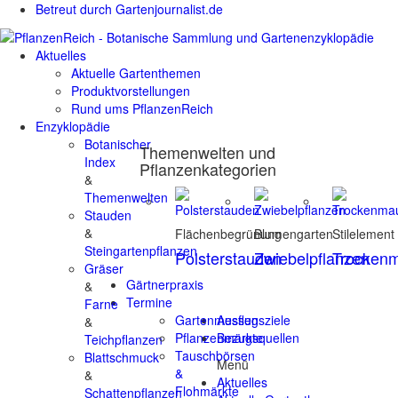
Betreut durch Gartenjournalist.de
Aktuelles
Aktuelle Gartenthemen
Produktvorstellungen
Rund ums PflanzenReich
Enzyklopädie
Botanischer
Themenwelten und
Index
Pflanzenkategorien
&
Themenwelten
Stauden
&
Flächenbegrünung
Blumengarten
Stilelement
Steingartenpflanzen
Polsterstauden
Zwiebelpflanzen
Trocken
Gräser
Gärtnerpraxis
&
Termine
Farne
Gartenmessen
Ausflugsziele
&
Pflanzenmärkte
Bezugsquellen
Teichpflanzen
Tauschbörsen
Blattschmuck
Menü
&
&
Aktuelles
Flohmärkte
Schattenpflanzen