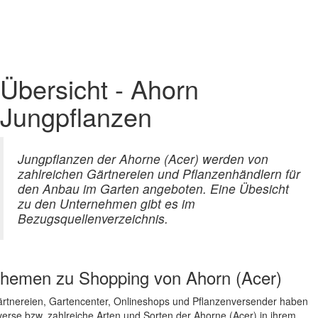
Übersicht - Ahorn
Jungpflanzen
Jungpflanzen der Ahorne (Acer) werden von
zahlreichen Gärtnereien und Pflanzenhändlern für
den Anbau im Garten angeboten. Eine Übesicht
zu den Unternehmen gibt es im
Bezugsquellenverzeichnis.
hemen zu
Shopping von Ahorn (Acer)
rtnereien, Gartencenter, Onlineshops und Pflanzenversender haben
verse bzw. zahlreiche Arten und Sorten der Ahorne (Acer) in ihrem