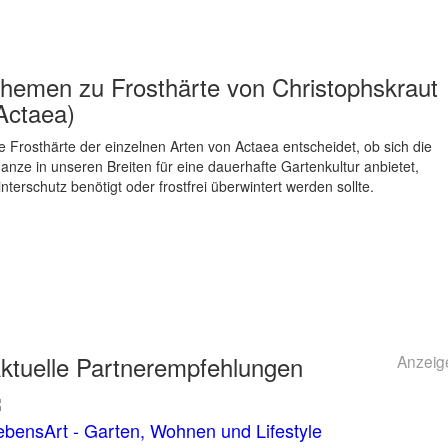
hemen zu
Frosthärte von Christophskraut
Actaea)
e Frosthärte der einzelnen Arten von Actaea entscheidet, ob sich die
lanze in unseren Breiten für eine dauerhafte Gartenkultur anbietet,
nterschutz benötigt oder frostfrei überwintert werden sollte.
ktuelle
Partnerempfehlungen
Anzeig
ebensArt - Garten, Wohnen und Lifestyle