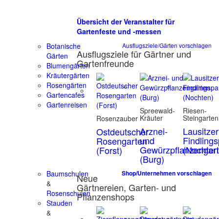
Übersicht der Veranstalter für
Gartenfeste und -messen
Botanische
Ausflugsziele/Gärten vorschlagen
Ausflugsziele für Gärtner und
Gärten
Gartenfreunde
Blumengärten
Kräutergärten
Rosengärten
Gartencafes
Gartenreisen
Spreewald-
Riesen-
Kräuter
Steingarten
Rosenzauber
Arznei-
Lausitzer
Ostdeutscher
und
Findling
Rosengarten
Gewürzpflanzengar
(Nochten
(Forst)
(Burg)
Baumschulen
Shop/Unternehmen vorschlagen
Neue
&
Gärtnereien, Garten- und
Rosenschulen
Pflanzenshops
Stauden
&