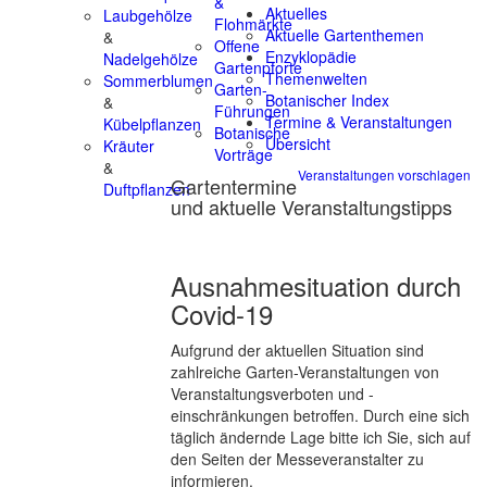
&
Aktuelles
Laubgehölze
Flohmärkte
Aktuelle Gartenthemen
&
Offene
Enzyklopädie
Nadelgehölze
Gartenpforte
Themenwelten
Sommerblumen
Garten-
Botanischer Index
&
Führungen
Termine & Veranstaltungen
Kübelpflanzen
Botanische
Übersicht
Kräuter
Vorträge
&
Veranstaltungen vorschlagen
Gartentermine
Duftpflanzen
und aktuelle Veranstaltungstipps
Ausnahmesituation durch
Covid-19
Aufgrund der aktuellen Situation sind
zahlreiche Garten-Veranstaltungen von
Veranstaltungsverboten und -
einschränkungen betroffen. Durch eine sich
täglich ändernde Lage bitte ich Sie, sich auf
den Seiten der Messeveranstalter zu
informieren.