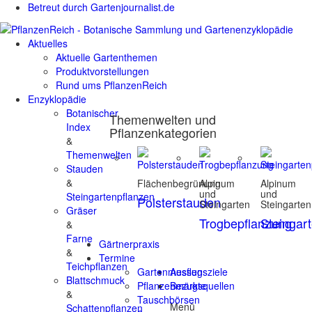
Betreut durch Gartenjournalist.de
Aktuelles
Aktuelle Gartenthemen
Produktvorstellungen
Rund ums PflanzenReich
Enzyklopädie
Botanischer
Themenwelten und
Index
Pflanzenkategorien
&
Themenwelten
Stauden
&
Flächenbegrünung
Alpinum
Alpinum
und
und
Steingartenpflanzen
Polsterstauden
Steingarten
Steingarten
Gräser
Trogbepflanzung
Steingar
&
Farne
Gärtnerpraxis
&
Termine
Teichpflanzen
Gartenmessen
Ausflugsziele
Blattschmuck
Pflanzenmärkte
Bezugsquellen
&
Tauschbörsen
Menü
Schattenpflanzen