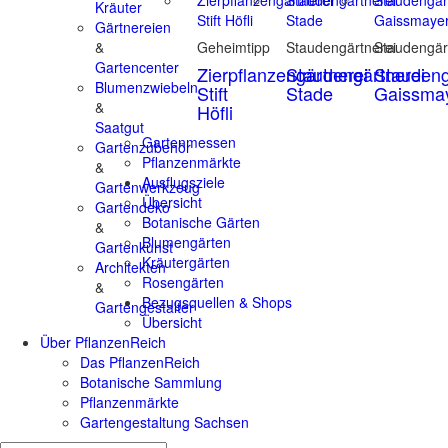
Kräuter
Gärtnereien
&
Geheimtipp
Staudengärtnerei
Staudengär
Gartencenter
Zierpflanzengärtnerei
Staudengärtnerei
Staudeng
Blumenzwiebeln
Stift
Stade
Gaissma
&
Höfli
Saatgut
Gartenmessen
Gartenzubehör
Pflanzenmärkte
&
Ausflugsziele
Gartenwerkzeug
Übersicht
Gartendeko
Botanische Gärten
&
Blumengärten
Gartenkunst
Kräutergärten
Architekten
Rosengärten
&
Bezugsquellen & Shops
Gartengestalter
Übersicht
Über PflanzenReich
Das PflanzenReich
Botanische Sammlung
Pflanzenmärkte
Gartengestaltung Sachsen