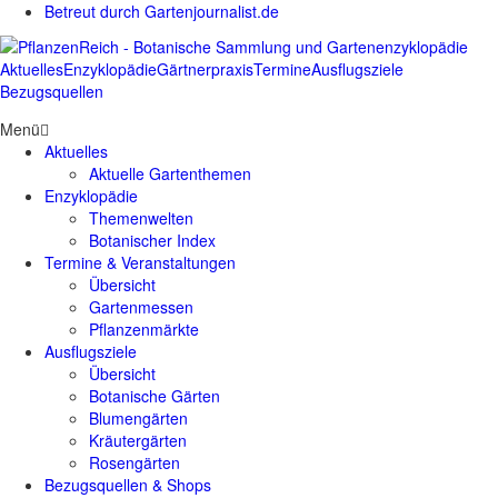
Betreut durch Gartenjournalist.de
Aktuelles
Enzyklopädie
Gärtnerpraxis
Termine
Ausflugsziele
Bezugsquellen
Menü
Aktuelles
Aktuelle Gartenthemen
Enzyklopädie
Themenwelten
Botanischer Index
Termine & Veranstaltungen
Übersicht
Gartenmessen
Pflanzenmärkte
Ausflugsziele
Übersicht
Botanische Gärten
Blumengärten
Kräutergärten
Rosengärten
Bezugsquellen & Shops