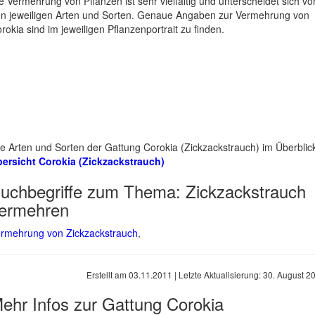
e Vermehrung von Pflanzen ist sehr vielfältig und unterscheidet sich vo
n jeweiligen Arten und Sorten. Genaue Angaben zur Vermehrung von
rokia sind im jeweiligen Pflanzenportrait zu finden.
le Arten und Sorten der Gattung Corokia (Zickzackstrauch) im Überblic
ersicht Corokia (Zickzackstrauch)
uchbegriffe zum Thema:
Zickzackstrauch
ermehren
rmehrung von Zickzackstrauch
,
Erstellt am
03.11.2011
| Letzte Aktualisierung:
30. August 2
ehr Infos zur Gattung
Corokia