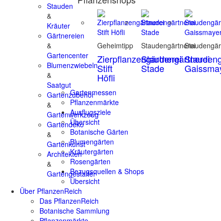
Stauden
&
Kräuter
Gärtnereien
&
Geheimtipp
Staudengärtnerei
Staudengär
Gartencenter
Zierpflanzengärtnerei
Staudengärtnerei
Staudeng
Blumenzwiebeln
Stift
Stade
Gaissma
&
Höfli
Saatgut
Gartenmessen
Gartenzubehör
Pflanzenmärkte
&
Ausflugsziele
Gartenwerkzeug
Übersicht
Gartendeko
Botanische Gärten
&
Blumengärten
Gartenkunst
Kräutergärten
Architekten
Rosengärten
&
Bezugsquellen & Shops
Gartengestalter
Übersicht
Über PflanzenReich
Das PflanzenReich
Botanische Sammlung
Pflanzenmärkte