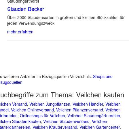
Staudengärtnerei
Stauden Becker
Über 2000 Staudensorten in großen und kleinen Stückzahlen für
jeden Verwendungszweck.
mehr erfahren
le weiteren Anbieter im Bezugsquellen-Verzeichnis:
Shops und
zugsquellen
uchbegriffe zum Thema:
Veilchen kaufen
ilchen Versand
,
Veilchen Jungpflanzen
,
Veilchen Händler
,
Veilchen
ndel
,
Veilchen Onlineversand
,
Veilchen Pflanzenversand
,
Veilchen
rtnereien
,
Onlineshops für Veilchen
,
Veilchen Staudengärtnereien
,
ilchen Stauden kaufen
,
Veilchen Staudenversand
,
Veilchen
äutergärtnereien
,
Veilchen Kräuterversand
,
Veilchen Gartencenter
,