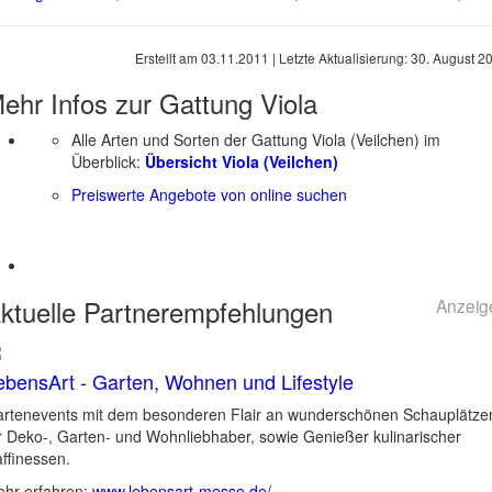
Erstellt am
03.11.2011
| Letzte Aktualisierung:
30. August 2
ehr Infos zur Gattung
Viola
Alle Arten und Sorten der Gattung Viola (Veilchen) im
Überblick:
Übersicht Viola (Veilchen)
Preiswerte Angebote von online suchen
ktuelle
Partnerempfehlungen
Anzeig
ebensArt - Garten, Wohnen und Lifestyle
rtenevents mit dem besonderen Flair an wunderschönen Schauplätze
r Deko-, Garten- und Wohnliebhaber, sowie Genießer kulinarischer
ffinessen.
hr erfahren:
www.lebensart-messe.de/