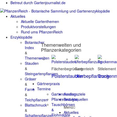
Betreut durch Gartenjournalist.de
Aktuelles
Aktuelle Gartenthemen
Produktvorstellungen
Rund ums PflanzenReich
Enzyklopädie
Botanischer
Themenwelten und
Index
Pflanzenkategorien
&
Themenwelten
Stauden
&
Flächenbegrünung
Gartenteich
Stilelement
Steingartenpflanzen
Polsterstauden
Uferbepflanzung
Trocken
Gräser
Gärtnerpraxis
&
Termine
Farne
Gartenmessen
Ausflugsziele
&
Pflanzenmärkte
Bezugsquellen
Teichpflanzen
Tauschbörsen
Blattschmuck
Menü
&
&
Aktuelles
Flohmärkte
Schattenpflanzen