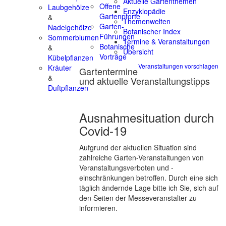
Aktuelle Gartenthemen
Offene
Laubgehölze
Enzyklopädie
Gartenpforte
&
Themenwelten
Garten-
Nadelgehölze
Botanischer Index
Führungen
Sommerblumen
Termine & Veranstaltungen
Botanische
&
Übersicht
Vorträge
Kübelpflanzen
Veranstaltungen vorschlagen
Kräuter
Gartentermine
&
und aktuelle Veranstaltungstipps
Duftpflanzen
Ausnahmesituation durch
Covid-19
Aufgrund der aktuellen Situation sind
zahlreiche Garten-Veranstaltungen von
Veranstaltungsverboten und -
einschränkungen betroffen. Durch eine sich
täglich ändernde Lage bitte ich Sie, sich auf
den Seiten der Messeveranstalter zu
informieren.