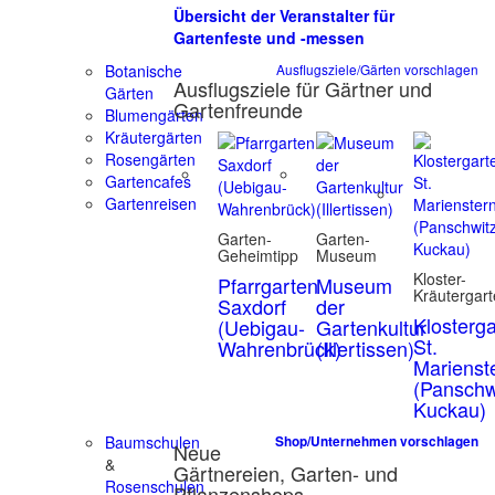
Übersicht der Veranstalter für
Gartenfeste und -messen
Botanische
Ausflugsziele/Gärten vorschlagen
Ausflugsziele für Gärtner und
Gärten
Gartenfreunde
Blumengärten
Kräutergärten
Rosengärten
Gartencafes
Gartenreisen
Garten-
Garten-
Geheimtipp
Museum
Kloster-
Pfarrgarten
Museum
Kräutergar
Saxdorf
der
Klosterg
(Uebigau-
Gartenkultur
St.
Wahrenbrück)
(Illertissen)
Marienst
(Panschw
Kuckau)
Baumschulen
Shop/Unternehmen vorschlagen
Neue
&
Gärtnereien, Garten- und
Rosenschulen
Pflanzenshops