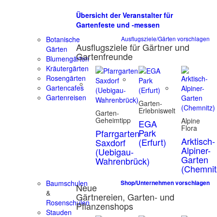
Übersicht der Veranstalter für
Gartenfeste und -messen
Botanische
Ausflugsziele/Gärten vorschlagen
Ausflugsziele für Gärtner und
Gärten
Gartenfreunde
Blumengärten
Kräutergärten
Rosengärten
Gartencafes
Gartenreisen
Garten-
Erlebniswelt
Garten-
Geheimtipp
Alpine
EGA
Flora
Park
Pfarrgarten
Arktisch-
(Erfurt)
Saxdorf
Alpiner-
(Uebigau-
Garten
Wahrenbrück)
(Chemnit
Baumschulen
Shop/Unternehmen vorschlagen
Neue
&
Gärtnereien, Garten- und
Rosenschulen
Pflanzenshops
Stauden