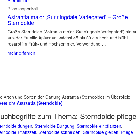
Pflanzenportrait
Astrantia major ‚Sunningdale Variegated‘ – Große
Sterndolde
Große Sterndolde (Astrantia major ‚Sunningdale Variegated‘) stam
aus der Familie Apiaceae, wächst 45 bis 60 cm hoch und blüht
rosarot im Früh- und Hochsommer. Verwendung …
mehr erfahren
le Arten und Sorten der Gattung Astrantia (Sterndolde) im Überblick:
ersicht Astrantia (Sterndolde)
uchbegriffe zum Thema:
Sterndolde pfleg
erndolde düngen
,
Sterndolde Düngung
,
Sterndolde einpflanzen
,
erndolde Pflanzzeit
,
Sterndolde schneiden
,
Sterndolde gießen
,
Pflege