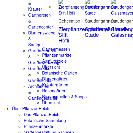
&
Kräuter
Gärtnereien
&
Geheimtipp
Staudengärtnerei
Staudengär
Gartencenter
Zierpflanzengärtnerei
Staudengärtnerei
Staudeng
Blumenzwiebeln
Stift
Stade
Gaissma
&
Höfli
Saatgut
Gartenmessen
Gartenzubehör
Pflanzenmärkte
&
Ausflugsziele
Gartenwerkzeug
Übersicht
Gartendeko
Botanische Gärten
&
Blumengärten
Gartenkunst
Kräutergärten
Architekten
Rosengärten
&
Bezugsquellen & Shops
Gartengestalter
Übersicht
Über PflanzenReich
Das PflanzenReich
Botanische Sammlung
Pflanzenmärkte
Gartengestaltung Sachsen