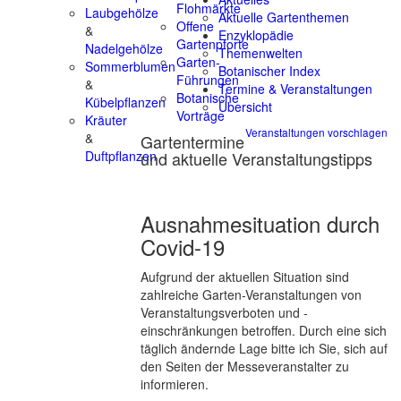
Flohmärkte
Laubgehölze
Aktuelle Gartenthemen
Offene
&
Enzyklopädie
Gartenpforte
Nadelgehölze
Themenwelten
Garten-
Sommerblumen
Botanischer Index
Führungen
&
Termine & Veranstaltungen
Botanische
Kübelpflanzen
Übersicht
Vorträge
Kräuter
Veranstaltungen vorschlagen
&
Gartentermine
und aktuelle Veranstaltungstipps
Duftpflanzen
Ausnahmesituation durch
Covid-19
Aufgrund der aktuellen Situation sind
zahlreiche Garten-Veranstaltungen von
Veranstaltungsverboten und -
einschränkungen betroffen. Durch eine sich
täglich ändernde Lage bitte ich Sie, sich auf
den Seiten der Messeveranstalter zu
informieren.