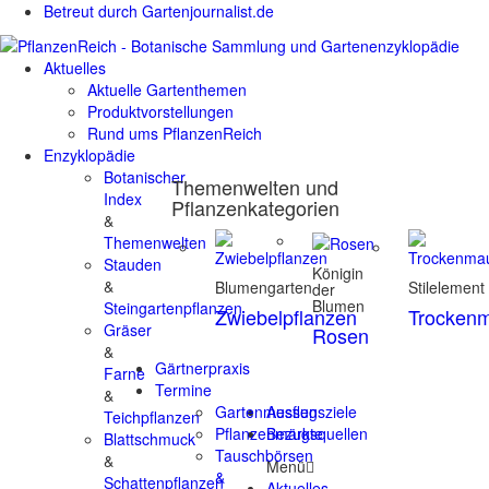
Betreut durch Gartenjournalist.de
Aktuelles
Aktuelle Gartenthemen
Produktvorstellungen
Rund ums PflanzenReich
Enzyklopädie
Botanischer
Themenwelten und
Index
Pflanzenkategorien
&
Themenwelten
Stauden
Königin
&
Blumengarten
Stilelement
der
Blumen
Steingartenpflanzen
Zwiebelpflanzen
Trocken
Gräser
Rosen
&
Gärtnerpraxis
Farne
Termine
&
Gartenmessen
Ausflugsziele
Teichpflanzen
Pflanzenmärkte
Bezugsquellen
Blattschmuck
Tauschbörsen
&
Menü
&
Schattenpflanzen
Aktuelles