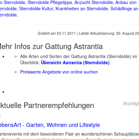
n Sterndolde
,
Sterndolde Pflegetipps
,
Anzucht Sterndolde
,
Anbau von
erndolde
,
Sterndolde Kultur
,
Krankheiten an Sterndolde
,
Schädlinge an
erndolde
,
Erstellt am
03.11.2011
| Letzte Aktualisierung:
30. August 2
ehr Infos zur Gattung
Astrantia
Alle Arten und Sorten der Gattung Astrantia (Sterndolde) im
Überblick:
Übersicht Astrantia (Sterndolde)
Preiswerte Angebote von online suchen
ktuelle
Partnerempfehlungen
Anzeig
ebensArt - Garten, Wohnen und Lifestyle
rtenevents mit dem besonderen Flair an wunderschönen Schauplätze